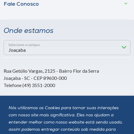
Fale Conosco
Onde estamos
Selecione o campus
Rua Getúlio Vargas, 2125 - Bairro Flor da Serra
Joaçaba - SC - CEP 89600-000
Telefone (49) 3551-2000
Siga a Unoesc
Nós utilizamos os Cookies para tornar suas interações
com nosso site mais significativa. Eles nos ajudam a
entender melhor como nosso website está sendo usado,
assim podemos entregar conteúdo sob medida para