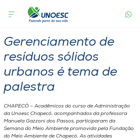
Página
O que
Gerenciamento de resíduos sólidos urbanos
inicial
acontece
é tema de palestra
Cursos
Graduação
Chapecó
Onde estamos
Gerenciamento de
Pesquisa
resíduos sólidos
urbanos é tema de
Atendimento ao Estudante
palestra
Portal de Ensino
CHAPECÓ – Acadêmicos do curso de Administração
A
da Unoesc Chapecó, acompanhados da professora
Unoesc
Manuela Gazzoni dos Passos, participaram da
Semana do Meio Ambiente promovida pela Fundação
Internacionalização
do Meio Ambiente de Chapecó. As atividades