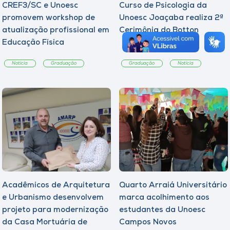
CREF3/SC e Unoesc
Curso de Psicologia da
promovem workshop de
Unoesc Joaçaba realiza 2ª
atualização profissional em
Cerimônia do Botton
Educação Física
Notícia
Graduação
Graduação
Notícia
Acadêmicos de Arquitetura
Quarto Arraiá Universitário
e Urbanismo desenvolvem
marca acolhimento aos
projeto para modernização
estudantes da Unoesc
da Casa Mortuária de
Campos Novos