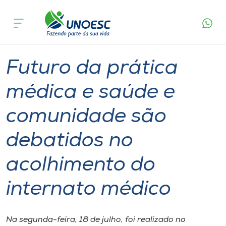
Página
O que
Futuro da prática médica e saúde e comunidade
inicial
acontece
são debatidos no acolhimento do internato
Cursos
médico
Graduação
Seminário
Joaçaba
Onde estamos
Futuro da prática
Pesquisa
médica e saúde e
comunidade são
Atendimento ao Estudante
debatidos no
Portal de Ensino
acolhimento do
A
internato médico
Unoesc
Internacionalização
Na segunda-feira, 18 de julho, foi realizado no