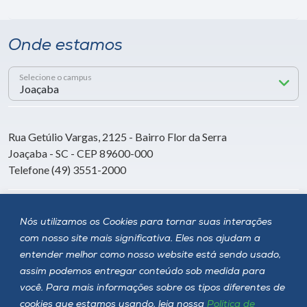
Onde estamos
Selecione o campus
Rua Getúlio Vargas, 2125 - Bairro Flor da Serra
Joaçaba - SC - CEP 89600-000
Telefone (49) 3551-2000
Siga a Unoesc
Nós utilizamos os Cookies para tornar suas interações
com nosso site mais significativa. Eles nos ajudam a
entender melhor como nosso website está sendo usado,
assim podemos entregar conteúdo sob medida para
você. Para mais informações sobre os tipos diferentes de
cookies que estamos usando, leia nossa
Política de