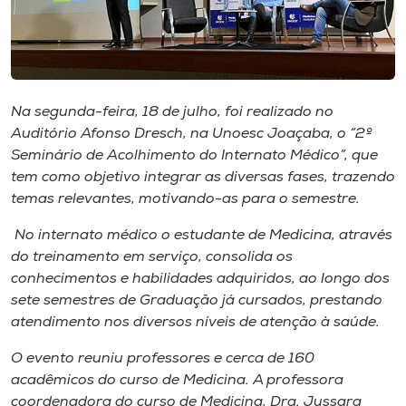
Museu
Unoesc
Store
Na segunda-feira, 18 de julho, foi realizado no
Auditório Afonso Dresch, na Unoesc Joaçaba, o “2º
Seminário de Acolhimento do Internato Médico”, que
Selecione
tem como objetivo integrar as diversas fases, trazendo
o idioma
temas relevantes, motivando-as para o semestre.
No internato médico o estudante de Medicina, através
do treinamento em serviço, consolida os
A+
conhecimentos e habilidades adquiridos, ao longo dos
A-
sete semestres de Graduação já cursados, prestando
atendimento nos diversos níveis de atenção à saúde.
O evento reuniu professores e cerca de 160
acadêmicos do curso de Medicina. A professora
coordenadora do curso de Medicina, Dra. Jussara