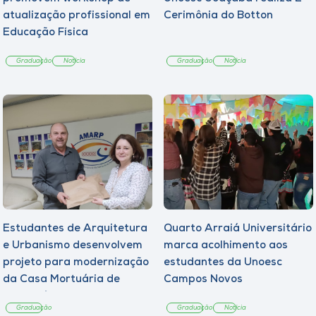
atualização profissional em
Cerimônia do Botton
Educação Física
Graduação
Notícia
Graduação
Notícia
Estudantes de Arquitetura
Quarto Arraiá Universitário
e Urbanismo desenvolvem
marca acolhimento aos
projeto para modernização
estudantes da Unoesc
da Casa Mortuária de
Campos Novos
Tangará
Graduação
Graduação
Notícia