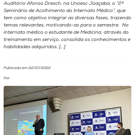
Auditório Afonso Dresch, na Unoesc Joaçaba, o “2º
Seminário de Acolhimento do Internato Médico”, que
I.nova
tem como objetivo integrar as diversas fases, trazendo
temas relevantes, motivando-as para o semestre. No
Diplomados
internato médico o estudante de Medicina, através do
treinamento em serviço, consolida os conhecimentos e
habilidades adquiridos, […]
Cultura
CPA
Publicado em 22/07/2022
Por
Biblioteca
Editora
Rádio