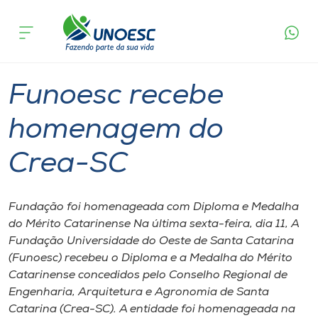
Página
O que
Funoesc recebe homenagem do Crea-
inicial
acontece
SC
Cursos
Graduação
Joaçaba
Onde estamos
Funoesc recebe
Pesquisa
homenagem do
Crea-SC
Atendimento ao Estudante
Portal de Ensino
Fundação foi homenageada com Diploma e Medalha
do Mérito Catarinense Na última sexta-feira, dia 11, A
Fundação Universidade do Oeste de Santa Catarina
A
(Funoesc) recebeu o Diploma e a Medalha do Mérito
Unoesc
Catarinense concedidos pelo Conselho Regional de
Engenharia, Arquitetura e Agronomia de Santa
Internacionalização
Catarina (Crea-SC). A entidade foi homenageada na