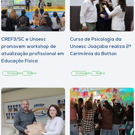
CREF3/SC e Unoesc
Curso de Psicologia da
promovem workshop de
Unoesc Joaçaba realiza 2ª
atualização profissional em
Cerimônia do Botton
Educação Física
Graduação
Notícia
Graduação
Notícia