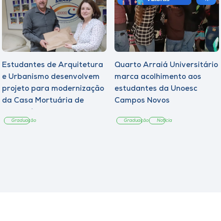
Estudantes de Arquitetura
Quarto Arraiá Universitário
e Urbanismo desenvolvem
marca acolhimento aos
projeto para modernização
estudantes da Unoesc
da Casa Mortuária de
Campos Novos
Tangará
Graduação
Graduação
Notícia