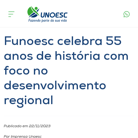
Página
O que
Funoesc celebra 55 anos de história com
inicial
acontece
foco no desenvolvimento regional
Cursos
Notícia
Geral
Onde estamos
Funoesc celebra 55
Pesquisa
anos de história com
foco no
Atendimento ao Estudante
desenvolvimento
Portal de Ensino
regional
A
Unoesc
Publicado em 22/11/2023
Internacionalização
Por Imprensa Unoesc