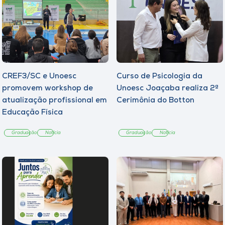
CREF3/SC e Unoesc
Curso de Psicologia da
promovem workshop de
Unoesc Joaçaba realiza 2ª
atualização profissional em
Cerimônia do Botton
Educação Física
Graduação
Notícia
Graduação
Notícia