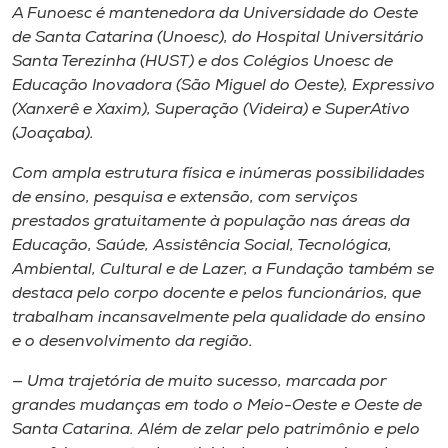
Museu
A Funoesc é mantenedora da Universidade do Oeste
de Santa Catarina (Unoesc), do Hospital Universitário
Santa Terezinha (HUST) e dos Colégios Unoesc de
Unoesc
Educação Inovadora (São Miguel do Oeste), Expressivo
Store
(Xanxerê e Xaxim), Superação (Videira) e SuperAtivo
(Joaçaba).
Com ampla estrutura física e inúmeras possibilidades
Selecione
de ensino, pesquisa e extensão, com serviços
o idioma
prestados gratuitamente à população nas áreas da
Educação, Saúde, Assistência Social, Tecnológica,
Ambiental, Cultural e de Lazer, a Fundação também se
destaca pelo corpo docente e pelos funcionários, que
A+
trabalham incansavelmente pela qualidade do ensino
A-
e o desenvolvimento da região.
— Uma trajetória de muito sucesso, marcada por
grandes mudanças em todo o Meio-Oeste e Oeste de
Santa Catarina. Além de zelar pelo patrimônio e pelo