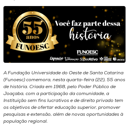
I.nova
Diplomados
Cultura
CPA
A Fundação Universidade do Oeste de Santa Catarina
(Funoesc) comemora, nesta quarta-feira (22), 55 anos
Biblioteca
de história. Criada em 1968, pelo Poder Público de
Joaçaba, com a participação da comunidade, a
Editora
Instituição sem fins lucrativos e de direito privado tem
os objetivos de ofertar educação superior, promover
pesquisas e extensão, além de novas oportunidades à
Rádio
população regional.