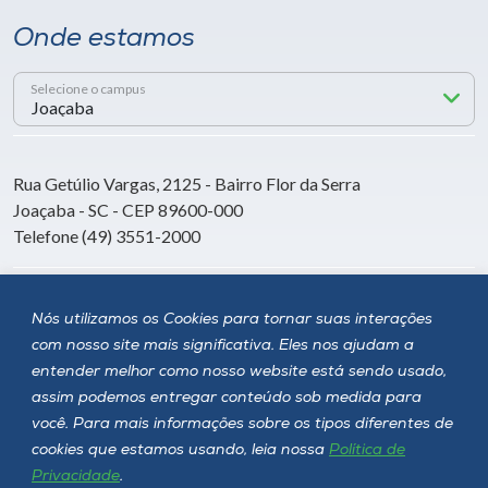
Onde estamos
Selecione o campus
Rua Getúlio Vargas, 2125 - Bairro Flor da Serra
Joaçaba - SC - CEP 89600-000
Telefone (49) 3551-2000
Siga a Unoesc
Nós utilizamos os Cookies para tornar suas interações
com nosso site mais significativa. Eles nos ajudam a
entender melhor como nosso website está sendo usado,
assim podemos entregar conteúdo sob medida para
você. Para mais informações sobre os tipos diferentes de
cookies que estamos usando, leia nossa
Política de
Privacidade
.