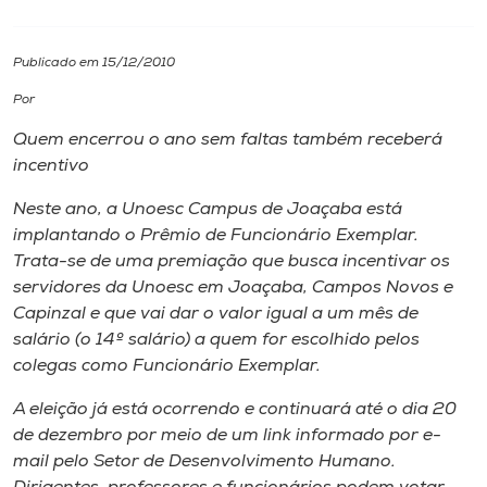
I.nova
Publicado em 15/12/2010
Por
Diplomados
Quem encerrou o ano sem faltas também receberá
incentivo
Cultura
Neste ano, a Unoesc Campus de Joaçaba está
implantando o Prêmio de Funcionário Exemplar.
CPA
Trata-se de uma premiação que busca incentivar os
servidores da Unoesc em Joaçaba, Campos Novos e
Biblioteca
Capinzal e que vai dar o valor igual a um mês de
salário (o 14º salário) a quem for escolhido pelos
colegas como Funcionário Exemplar.
Editora
A eleição já está ocorrendo e continuará até o dia 20
Rádio
de dezembro por meio de um link informado por e-
mail pelo Setor de Desenvolvimento Humano.