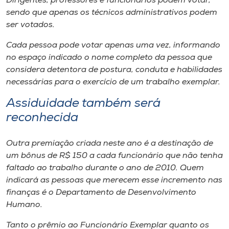
Dirigentes, professores e funcionários podem votar,
Museu
sendo que apenas os técnicos administrativos podem
ser votados.
Unoesc
Cada pessoa pode votar apenas uma vez, informando
Store
no espaço indicado o nome completo da pessoa que
considera detentora de postura, conduta e habilidades
necessárias para o exercício de um trabalho exemplar.
Selecione
Assiduidade também será
o idioma
reconhecida
Outra premiação criada neste ano é a destinação de
A+
um bônus de R$ 150 a cada funcionário que não tenha
A-
faltado ao trabalho durante o ano de 2010. Quem
indicará as pessoas que merecem esse incremento nas
finanças é o Departamento de Desenvolvimento
Humano.
Tanto o prêmio ao Funcionário Exemplar quanto os