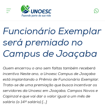
Página
O que
Funcionário Exemplar será premiado no
inicial
acontece
Campus de Joaçaba
Cursos
Graduação
Joaçaba
Onde estamos
Funcionário Exemplar
Pesquisa
será premiado no
Campus de Joaçaba
Atendimento ao Estudante
Portal de Ensino
Quem encerrou o ano sem faltas também receberá
incentivo Neste ano, a Unoesc Campus de Joaçaba
está implantando o Prêmio de Funcionário Exemplar.
A
Trata-se de uma premiação que busca incentivar os
Unoesc
servidores da Unoesc em Joaçaba, Campos Novos e
Capinzal e que vai dar o valor igual a um mês de
Internacionalização
salário (o 14º salário) […]