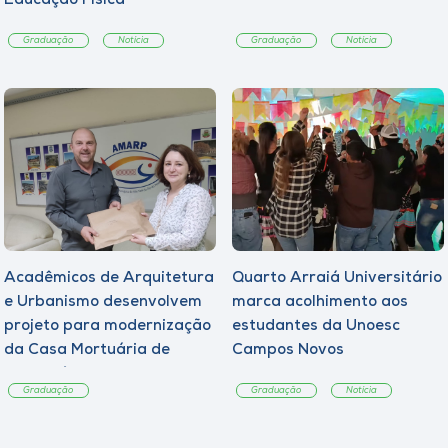
Educação Física
Graduação
Notícia
Graduação
Notícia
Acadêmicos de Arquitetura
Quarto Arraiá Universitário
e Urbanismo desenvolvem
marca acolhimento aos
projeto para modernização
estudantes da Unoesc
da Casa Mortuária de
Campos Novos
Tangará
Graduação
Graduação
Notícia