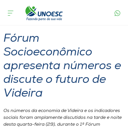
Página
O que
Fórum Socioeconômico apresenta números e
inicial
acontece
discute o futuro de Videira
Cursos
Graduação
Geral
Videira
Onde estamos
Fórum
Pesquisa
Socioeconômico
apresenta números e
Atendimento ao Estudante
discute o futuro de
Portal de Ensino
Videira
A
Unoesc
Os números da economia de Videira e os indicadores
sociais foram amplamente discutidos na tarde e noite
Internacionalização
desta quarta-feira​ (29), durante o ​1º Fórum