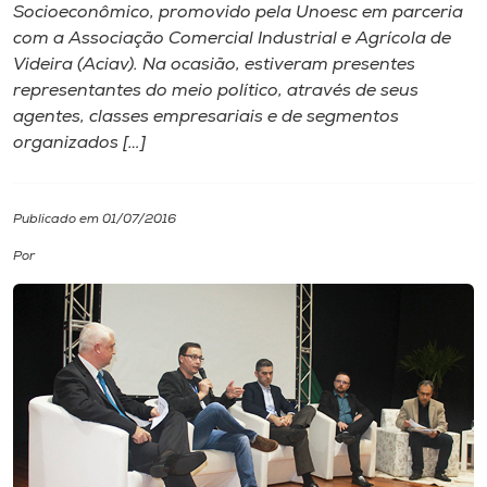
Socioeconômico, promovido pela Unoesc em parceria
com a Associação Comercial Industrial e Agrícola de
I.nova
Videira (Aciav). Na ocasião, estiveram presentes​
representantes d​o meio político, através de seus
Diplomados
agentes​, classes empresariais e de segmentos
organizados […]
Cultura
Publicado em 01/07/2016
CPA
Por
Biblioteca
Editora
Rádio