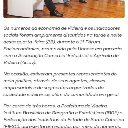
Museu
Unoesc
Store
Os números da economia de Videira e os indicadores
sociais foram amplamente discutidos na tarde e noite
desta quarta-feira​ (29), durante o ​1º Fórum
Socioeconômico, promovido pela Unoesc em parceria
Selecione
com a Associação Comercial Industrial e Agrícola de
o idioma
Videira (Aciav).
Na ocasião, estiveram presentes​ representantes d​o
meio político, através de seus agentes​, classes
A+
empresariais e de segmentos organizados da
A-
sociedade videirense​, além da comunidade em geral.
Por cerca de três horas,​ a Prefeitura de Videira,
Instituto Brasileiro de Geografia e Estatísticas (IBGE) e
Federação das Indústrias do Estado de Santa Catarina
(F​IESC), apresentaram ​estudos por meio de ​números,