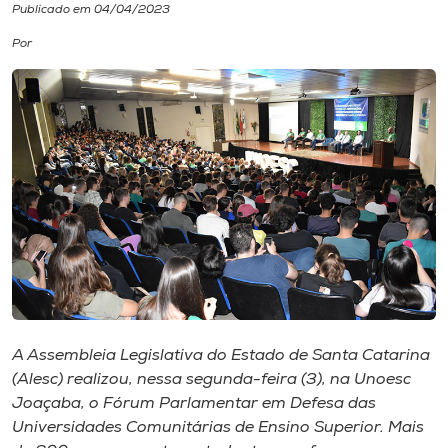
Publicado em 04/04/2023
I.nova
Por
Diplomados
Cultura
CPA
Biblioteca
Editora
A Assembleia Legislativa do Estado de Santa Catarina
(Alesc) realizou, nessa segunda-feira (3), na Unoesc
Rádio
Joaçaba, o Fórum Parlamentar em Defesa das
Universidades Comunitárias de Ensino Superior. Mais