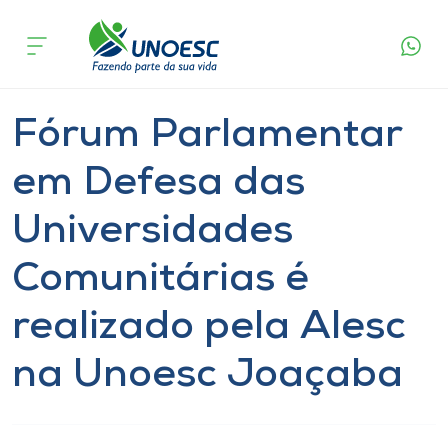
Página
O que
Fórum Parlamentar em Defesa das
inicial
acontece
Universidades Comunitárias é realizado pela
Cursos
Alesc na Unoesc Joaçaba
Notícia
Geral
Joaçaba
Onde estamos
Fórum Parlamentar
Pesquisa
em Defesa das
Universidades
Atendimento ao Estudante
Comunitárias é
Portal de Ensino
realizado pela Alesc
A
na Unoesc Joaçaba
Unoesc
Internacionalização