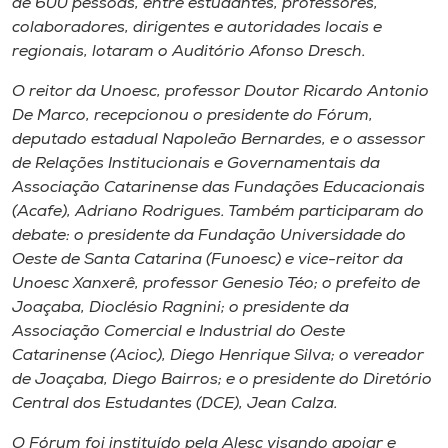
de 600 pessoas, entre estudantes, professores,
Museu
colaboradores, dirigentes e autoridades locais e
regionais, lotaram o Auditório Afonso Dresch.
Unoesc
O reitor da Unoesc, professor Doutor Ricardo Antonio
Store
De Marco, recepcionou o presidente do Fórum,
deputado estadual Napoleão Bernardes, e o assessor
de Relações Institucionais e Governamentais da
Associação Catarinense das Fundações Educacionais
Selecione
o idioma
(Acafe), Adriano Rodrigues. Também participaram do
debate: o presidente da Fundação Universidade do
Oeste de Santa Catarina (Funoesc) e vice-reitor da
Unoesc Xanxerê, professor Genesio Téo; o prefeito de
A+
Joaçaba, Dioclésio Ragnini; o presidente da
A-
Associação Comercial e Industrial do Oeste
Catarinense (Acioc), Diego Henrique Silva; o vereador
de Joaçaba, Diego Bairros; e o presidente do Diretório
Central dos Estudantes (DCE), Jean Calza.
O Fórum foi instituído pela Alesc visando apoiar e