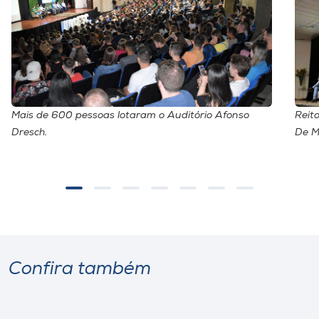
Mais de 600 pessoas lotaram o Auditório Afonso
Reit
Dresch.
De M
Confira também