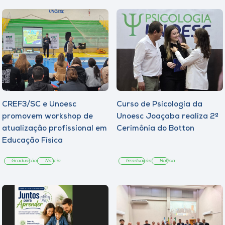
CREF3/SC e Unoesc
Curso de Psicologia da
promovem workshop de
Unoesc Joaçaba realiza 2ª
atualização profissional em
Cerimônia do Botton
Educação Física
Graduação
Notícia
Graduação
Notícia