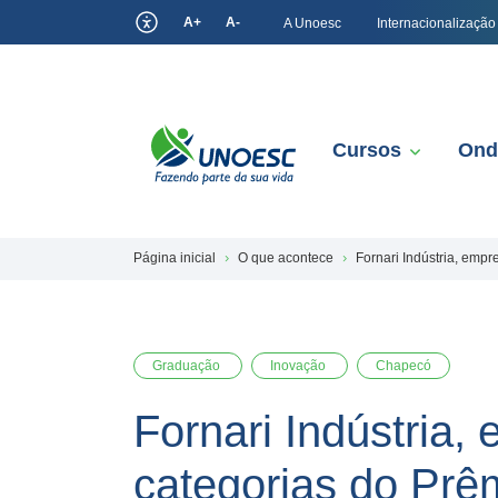
A+
A-
A Unoesc
Internacionalização
Cursos
Ond
Página inicial
O que acontece
Fornari Indústria, emp
Graduação
Inovação
Chapecó
Fornari Indústria
categorias do Prê