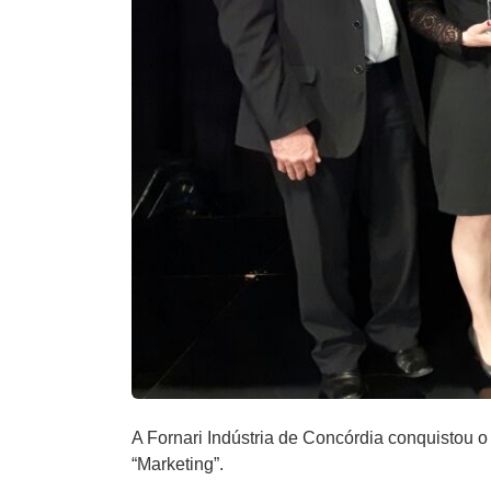
A Fornari Indústria de Concórdia conquistou 
“Marketing”.