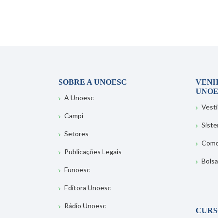
SOBRE A UNOESC
VENH
UNOE
A Unoesc
Vesti
Campi
Sist
Setores
Como
Publicações Legais
Bolsa
Funoesc
Editora Unoesc
Rádio Unoesc
CURS