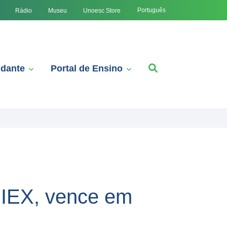
Português
Rádio
Museu
Unoesc Store
udante
Portal de Ensino
PEIEX, vence em