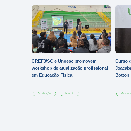
CREF3/SC e Unoesc promovem
Curso d
workshop de atualização profissional
Joaçaba
em Educação Física
Botton
Graduação
Notícia
Gradua