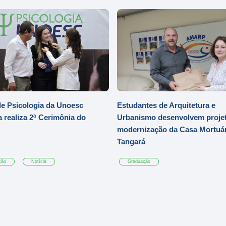
e Psicologia da Unoesc
Estudantes de Arquitetura e
 realiza 2ª Cerimônia do
Urbanismo desenvolvem projet
modernização da Casa Mortuár
Tangará
ção
Notícia
Graduação