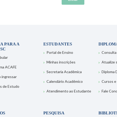
A PARA A
ESTUDANTES
DIPLOM
SC
Portal de Ensino
Consulta
bular
Minhas inscrições
Atualize
ema ACAFE
Secretaria Acadêmica
Diploma D
 ingressar
Calendário Acadêmico
Cursos e
s de Estudo
Atendimento ao Estudante
Fale Con
OS
PESQUISA
BIBLIO