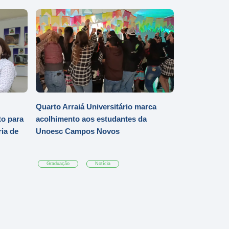
Quarto Arraiá Universitário marca
o para
acolhimento aos estudantes da
ia de
Unoesc Campos Novos
Graduação
Notícia