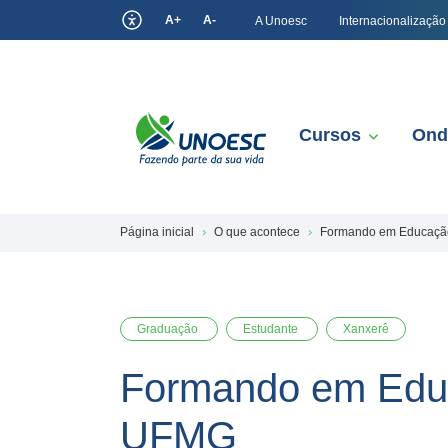
A+
A-
A Unoesc
Internacionalização
Cursos
Ond
Página inicial
O que acontece
Formando em Educação
Graduação
Estudante
Xanxerê
Formando em Educ
UFMG