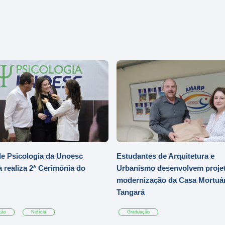
e Psicologia da Unoesc
Estudantes de Arquitetura e
 realiza 2ª Cerimônia do
Urbanismo desenvolvem projet
modernização da Casa Mortuár
Tangará
ção
Notícia
Graduação