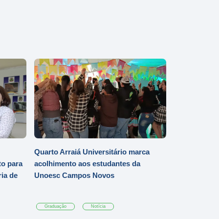
Quarto Arraiá Universitário marca
o para
acolhimento aos estudantes da
ia de
Unoesc Campos Novos
Graduação
Notícia