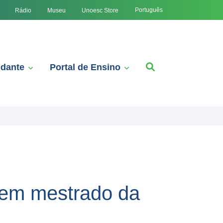
Português
Rádio
Museu
Unoesc Store
udante
Portal de Ensino
 em mestrado da