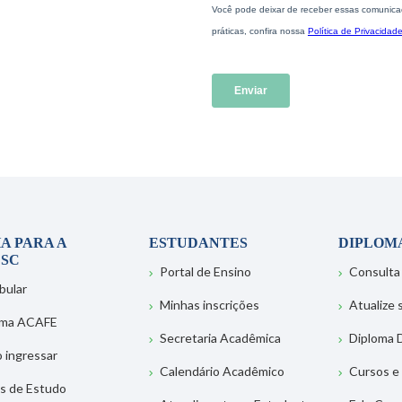
A PARA A
ESTUDANTES
DIPLOM
SC
Portal de Ensino
Consulta
bular
Minhas inscrições
Atualize
ema ACAFE
Secretaria Acadêmica
Diploma D
 ingressar
Calendário Acadêmico
Cursos e
s de Estudo