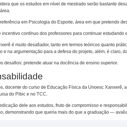
dera que os estudos em nível de mestrado serão bastante desa
área.
eferência em Psicologia do Esporte, área em que pretendo des
e incentivo contínuo dos professores para continuar estudando
rê é muito desafiador, tanto em termos teóricos quanto práti
 e na argumentação para a defesa do projeto, além, é claro, da
os desafios: pretende atuar na docência de ensino superior.
sabilidade
s, docente do curso de Educação Física da Unoesc Xanxerê, a
uisa do Pibic e no TCC.
dedicação dele aos estudos, fruto de compromisso e responsabi
rso, demonstrando que queria mais do que a graduação — avalia