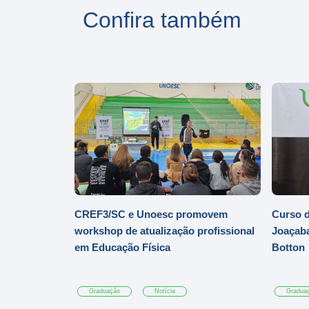
Confira também
CREF3/SC e Unoesc promovem
Curso d
workshop de atualização profissional
Joaçaba
em Educação Física
Botton
Graduação
Notícia
Gradua