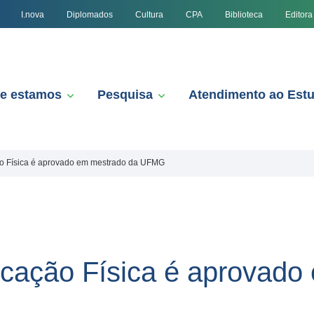
I.nova
Diplomados
Cultura
CPA
Biblioteca
Editora
e estamos
Pesquisa
Atendimento ao Est
 Física é aprovado em mestrado da UFMG
ação Física é aprovado