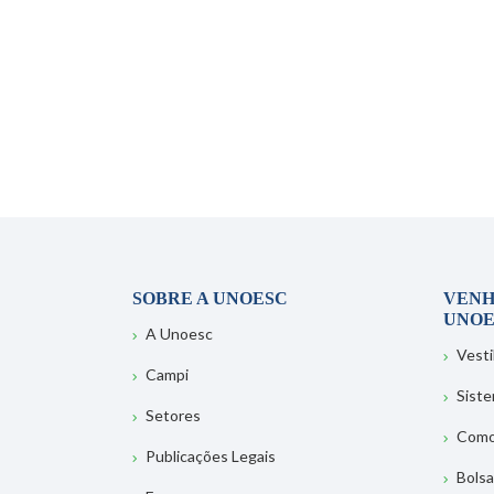
SOBRE A UNOESC
VENH
UNOE
A Unoesc
Vesti
Campi
Sist
Setores
Como
Publicações Legais
Bolsa