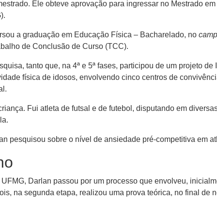
 mestrado. Ele obteve aprovação para ingressar no Mestrado em
).
ursou a graduação em Educação Física – Bacharelado, no
camp
rabalho de Conclusão de Curso (TCC).
quisa, tanto que, na 4ª e 5ª fases, participou de um projeto de I
tividade física de idosos, envolvendo cinco centros de convivênc
l.
nça. Fui atleta de futsal e de futebol, disputando em diversas c
la.
n pesquisou sobre o nível de ansiedade pré-competitiva em atl
ho
 UFMG, Darlan passou por um processo que envolveu, inicialm
is, na segunda etapa, realizou uma prova teórica, no final de n