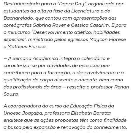
Museu
Destaque ainda para o “Dance Day”, organizado por
estudantes da oitava fase da Licenciatura e do
Bacharelado, que contou com apresentações das
Unoesc
coreógrafas Sabrina Rover e Gessica Casarim. E para
Store
o minicurso “Desenvolvimento atlético: habilidades
especiais”, ministrado pelos egressos Maycon Fiorese
e Matheus Fiorese.
Selecione
— A Semana Acadêmica integra o calendário e
o idioma
caracteriza-se por atividades de extensão que
contribuem para a formação, o desenvolvimento e a
qualificação do corpo discente e docente, bem como
dos profissionais da área — ressalta o professor Renan
A+
Souza.
A-
A coordenadora do curso de Educação Física da
Unoesc Joaçaba, professora Elisabeth Baretta,
enaltece que as ações propostas têm como finalidade
a busca pela expansão e renovação do conhecimento,