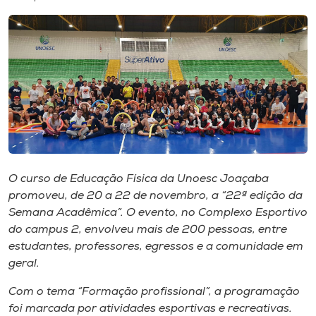
I.nova
Diplomados
Cultura
CPA
O curso de Educação Física da Unoesc Joaçaba
promoveu, de 20 a 22 de novembro, a “22ª edição da
Biblioteca
Semana Acadêmica”. O evento, no Complexo Esportivo
do campus 2, envolveu mais de 200 pessoas, entre
Editora
estudantes, professores, egressos e a comunidade em
geral.
Rádio
Com o tema “Formação profissional”, a programação
foi marcada por atividades esportivas e recreativas.