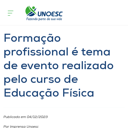
Página inicial
O que acontece
Formação profissional é tema de eve
Cursos
Notícia
Geral
Joaçaba
Onde estamos
Formação
Pesquisa
profissional é tema
de evento realizado
Atendimento ao Estudante
pelo curso de
Portal de Ensino
Educação Física
A
Unoesc
Publicado em 04/12/2023
Internacionalização
Por Imprensa Unoesc