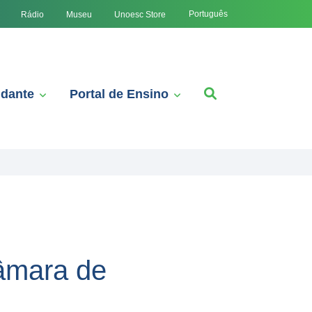
Português
Rádio
Museu
Unoesc Store
udante
Portal de Ensino
âmara de