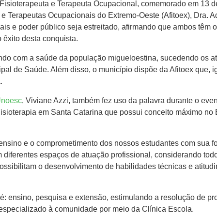
Fisioterapeuta e Terapeuta Ocupacional, comemorado em 13 de
 e Terapeutas Ocupacionais do Extremo-Oeste (Afitoex), Dra. 
nais e poder público seja estreitado, afirmando que ambos têm 
 êxito desta conquista.
indo com a saúde da população migueloestina, sucedendo os ate
al de Saúde. Além disso, o município dispõe da Afitoex que, i
.
Unoesc
, Viviane Azzi, também fez uso da palavra durante o ev
Fisioterapia em Santa Catarina que possui conceito máximo no 
 ensino e o comprometimento dos nossos estudantes com sua fo
 diferentes espaços de atuação profissional, considerando tod
possibilitam o desenvolvimento de habilidades técnicas e atitud
pé: ensino, pesquisa e extensão, estimulando a resolução de pr
especializado à comunidade por meio da Clínica Escola.