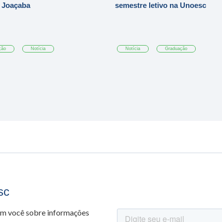
 Joaçaba
semestre letivo na Unoesc
ção
Notícia
Notícia
Graduação
sc
om você sobre informações