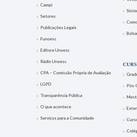
Campi
Sist
Setores
Como
Publicações Legais
Bolsa
Funoesc
Editora Unoesc
Rádio Unoesc
CURS
CPA – Comissão Própria de Avaliação
Grad
LGPD
Pós-
Transparência Pública
Mest
O que acontece
Exte
Serviços para a Comunidade
Curs
Colé