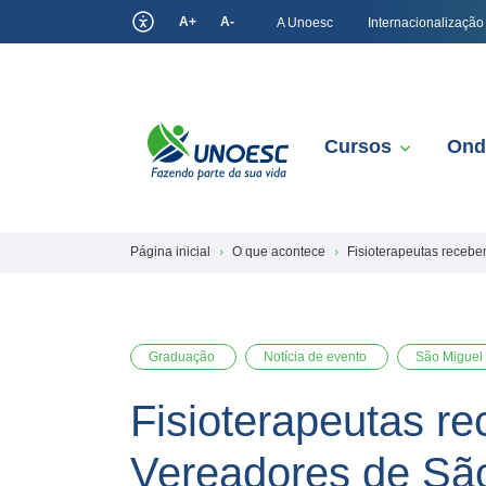
A+
A-
A Unoesc
Internacionalização
Cursos
Ond
Página inicial
O que acontece
Fisioterapeutas rece
Graduação
Notícia de evento
São Miguel
Fisioterapeutas 
Vereadores de Sã