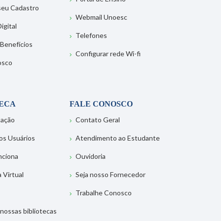
 seu Cadastro
Webmail Unoesc
igital
Telefones
 Benefícios
Configurar rede Wi-fi
osco
TECA
FALE CONOSCO
tação
Contato Geral
os Usuários
Atendimento ao Estudante
nciona
Ouvidoria
a Virtual
Seja nosso Fornecedor
Trabalhe Conosco
nossas bibliotecas