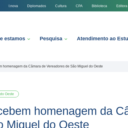
I.nova
Diplomados
Cultura
CPA
Biblioteca
Editora
e estamos
Pesquisa
Atendimento ao Est
bem homenagem da Câmara de Vereadores de São Miguel do Oeste
 do Oeste
recebem homenagem da C
o Miguel do Oeste