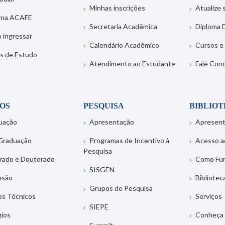
Minhas inscrições
Atualize
ema ACAFE
Secretaria Acadêmica
Diploma D
 ingressar
Calendário Acadêmico
Cursos e
s de Estudo
Atendimento ao Estudante
Fale Con
OS
PESQUISA
BIBLIO
uação
Apresentação
Apresen
Graduação
Programas de Incentivo à
Acesso a
Pesquisa
rado e Doutorado
Como Fu
SISGEN
nsão
Bibliotec
Grupos de Pesquisa
os Técnicos
Serviços
SIEPE
gios
Conheça 