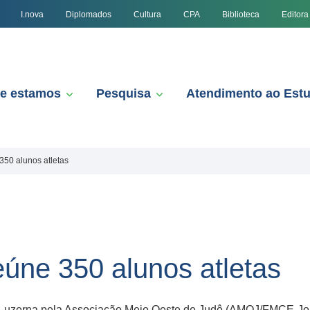
I.nova
Diplomados
Cultura
CPA
Biblioteca
Editora
e estamos
Pesquisa
Atendimento ao Est
350 alunos atletas
eúne 350 alunos atletas
 Luzerna pela Associação Meio Oeste de Judô (AMOJ/FMCE-J