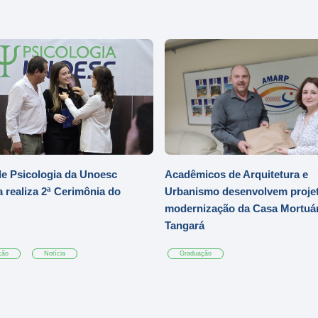
e Psicologia da Unoesc
Acadêmicos de Arquitetura e
 realiza 2ª Cerimônia do
Urbanismo desenvolvem projet
modernização da Casa Mortuár
Tangará
ção
Notícia
Graduação