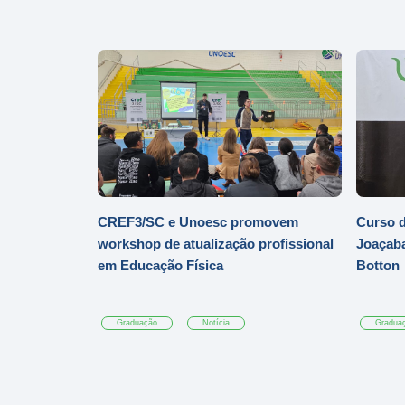
CREF3/SC e Unoesc promovem
Curso d
workshop de atualização profissional
Joaçaba
em Educação Física
Botton
Graduação
Notícia
Gradua