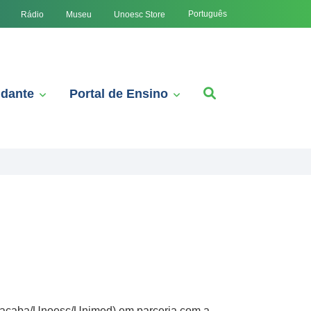
Português
Rádio
Museu
Unoesc Store
udante
Portal de Ensino
oaçaba/Unoesc/Unimed) em parceria com a