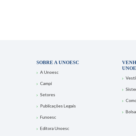
SOBRE A UNOESC
VENH
UNOE
A Unoesc
Vesti
Campi
Sist
Setores
Como
Publicações Legais
Bolsa
Funoesc
Editora Unoesc