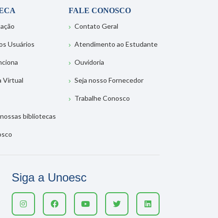
TECA
FALE CONOSCO
tação
Contato Geral
os Usuários
Atendimento ao Estudante
nciona
Ouvidoria
a Virtual
Seja nosso Fornecedor
Trabalhe Conosco
nossas bibliotecas
osco
Siga a Unoesc