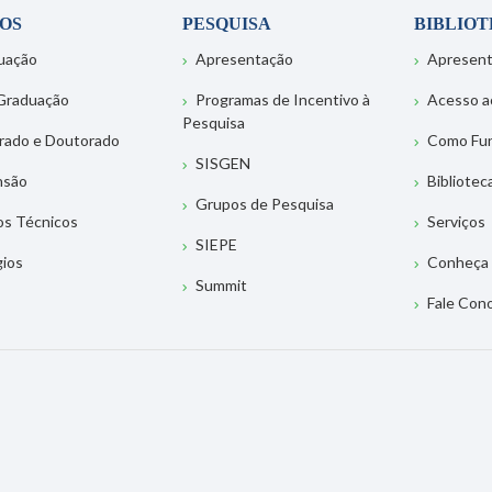
OS
PESQUISA
BIBLIO
uação
Apresentação
Apresen
Graduação
Programas de Incentivo à
Acesso a
Pesquisa
rado e Doutorado
Como Fu
SISGEN
nsão
Bibliotec
Grupos de Pesquisa
os Técnicos
Serviços
SIEPE
gios
Conheça 
Summit
Fale Con