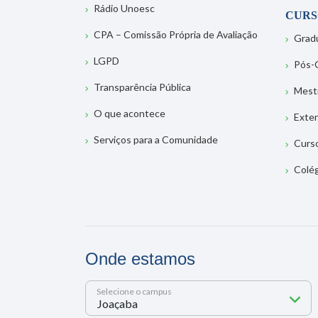
Rádio Unoesc
CURS
CPA – Comissão Própria de Avaliação
Grad
LGPD
Pós-
Transparência Pública
Mest
O que acontece
Exte
Serviços para a Comunidade
Curs
Colé
Onde estamos
Selecione o campus