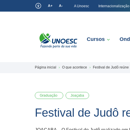
A+
A-
A Unoesc
Internacionalização
Cursos
Ond
Página inicial
O que acontece
Festival de Judô reúne 
Graduação
Joaçaba
Festival de Judô r
JOAÇABA – O Festival de Judô realizado em