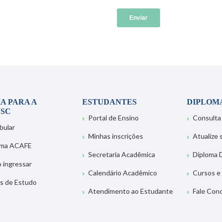
A PARA A
ESTUDANTES
DIPLOM
SC
Portal de Ensino
Consulta
bular
Minhas inscrições
Atualize
ema ACAFE
Secretaria Acadêmica
Diploma D
 ingressar
Calendário Acadêmico
Cursos e
s de Estudo
Atendimento ao Estudante
Fale Con