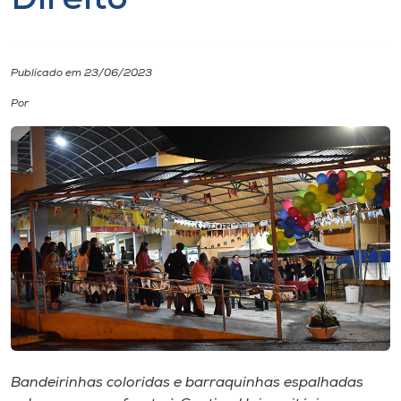
Direito
I.nova
Publicado em 23/06/2023
Diplomados
Por
Cultura
CPA
Biblioteca
Editora
Rádio
Bandeirinhas coloridas e barraquinhas espalhadas