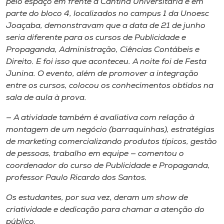
pelo espaço em frente à Cantina Universitária e em
Museu
parte do bloco 4, localizados no campus 1 da Unoesc
Joaçaba, demonstravam que a data de 21 de junho
Unoesc
seria diferente para os cursos de Publicidade e
Store
Propaganda, Administração, Ciências Contábeis e
Direito. E foi isso que aconteceu. A noite foi de Festa
Junina. O evento, além de promover a integração
entre os cursos, colocou os conhecimentos obtidos na
Selecione
sala de aula à prova.
o idioma
— A atividade também é avaliativa com relação à
montagem de um negócio (barraquinhas), estratégias
de marketing comercializando produtos típicos, gestão
A+
de pessoas, trabalho em equipe — comentou o
A-
coordenador do curso de Publicidade e Propaganda,
professor Paulo Ricardo dos Santos.
Os estudantes, por sua vez, deram um show de
criatividade e dedicação para chamar a atenção do
público.