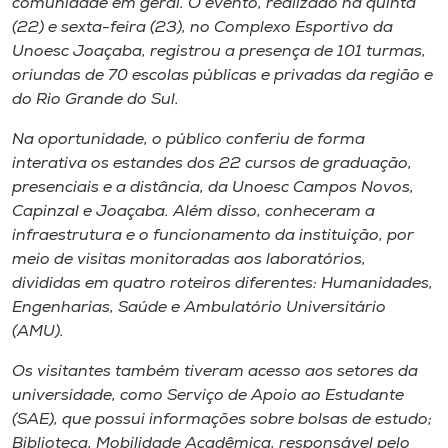
comunidade em geral. O evento, realizado na quinta
Museu
(22) e sexta-feira (23), no Complexo Esportivo da
Unoesc Joaçaba, registrou a presença de 101 turmas,
Unoesc
oriundas de 70 escolas públicas e privadas da região e
Store
do Rio Grande do Sul.
Na oportunidade, o público conferiu de forma
interativa os estandes dos 22 cursos de graduação,
presenciais e a distância, da Unoesc Campos Novos,
Selecione
o idioma
Capinzal e Joaçaba. Além disso, conheceram a
infraestrutura e o funcionamento da instituição, por
meio de visitas monitoradas aos laboratórios,
divididas em quatro roteiros diferentes: Humanidades,
A+
Engenharias, Saúde e Ambulatório Universitário
A-
(AMU).
Os visitantes também tiveram acesso aos setores da
universidade, como Serviço de Apoio ao Estudante
(SAE), que possui informações sobre bolsas de estudo;
Biblioteca, Mobilidade Acadêmica, responsável pelo