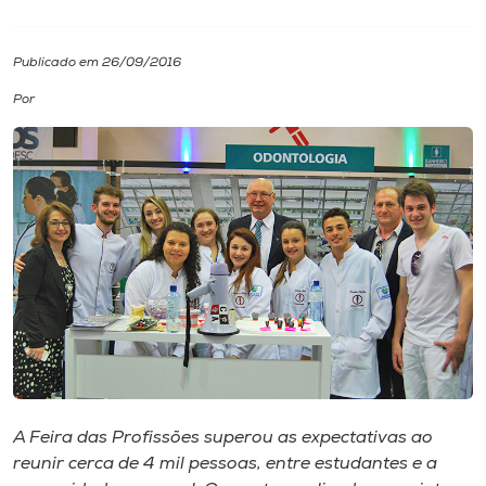
I.nova
Publicado em 26/09/2016
Por
Diplomados
Cultura
CPA
Biblioteca
Editora
Rádio
A Feira das Profissões superou as expectativas ao
reunir cerca de 4 mil pessoas, entre estudantes e a