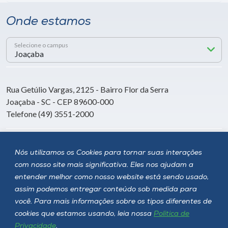
Onde estamos
Selecione o campus
Rua Getúlio Vargas, 2125 - Bairro Flor da Serra
Joaçaba - SC - CEP 89600-000
Telefone (49) 3551-2000
Siga a Unoesc
Nós utilizamos os Cookies para tornar suas interações
com nosso site mais significativa. Eles nos ajudam a
entender melhor como nosso website está sendo usado,
assim podemos entregar conteúdo sob medida para
você. Para mais informações sobre os tipos diferentes de
cookies que estamos usando, leia nossa
Política de
Privacidade
.