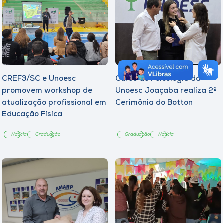
CREF3/SC e Unoesc
Curso de Psicologia da
promovem workshop de
Unoesc Joaçaba realiza 2ª
atualização profissional em
Cerimônia do Botton
Educação Física
Notícia
Graduação
Graduação
Notícia