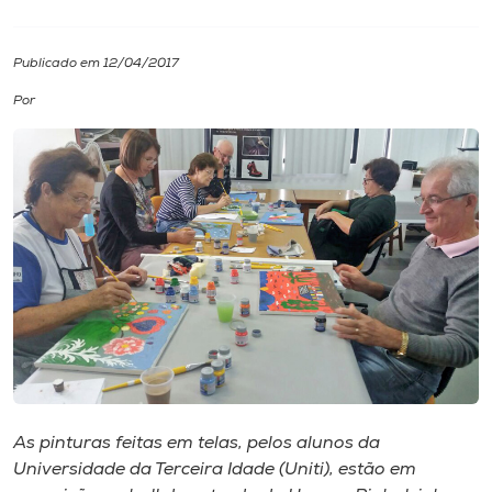
I.nova
Publicado em 12/04/2017
Por
Diplomados
Cultura
CPA
Biblioteca
Editora
Rádio
As pinturas feitas em telas, pelos alunos da
Universidade da Terceira Idade (Uniti), estão em