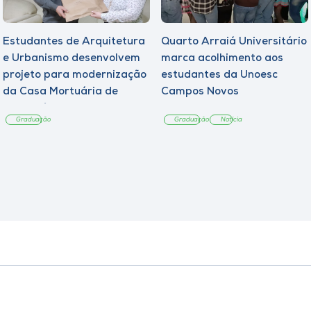
Estudantes de Arquitetura
Quarto Arraiá Universitário
e Urbanismo desenvolvem
marca acolhimento aos
projeto para modernização
estudantes da Unoesc
da Casa Mortuária de
Campos Novos
Tangará
Graduação
Graduação
Notícia