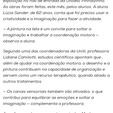
exposição no hall de entrada da Unoesc Pinhalzinho.
Museu
As obras foram feitas, este mês, pelos alunos. A aluna
Lúcia Sander, de 62 anos, conta que foi preciso usar a
Unoesc
criatividade e a imaginação para fazer a atividade.
Store
— A pintura na tela é um convite para soltar a
imaginação e trabalhar a coordenação motora —
observa a aluna.
Selecione
Segundo uma das coordenadoras da Uniti, professora
o idioma
Lidiane Camilotti, estudos científicos apontam que ,
além de ajudar na coordenação motora, o desenho e a
pintura contribuem na capacidade de organização e
A+
servem como um recurso terapêutico, quando aliado a
A-
outros tratamentos.
— Os canais sensoriais também são ativados, o que
contribui para equilibrar as emoções e soltar a
imaginação — complementa a professora.