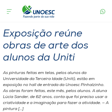
Página
O que
Exposição reúne obras de arte dos
inicial
acontece
alunos da Uniti
Cursos
Graduação
Cultura
Pinhalzinho
Onde estamos
Exposição reúne
Pesquisa
obras de arte dos
alunos da Uniti
Atendimento ao Estudante
Portal de Ensino
As pinturas feitas em telas, pelos alunos da
Universidade da Terceira Idade (Uniti), estão em
exposição no hall de entrada da Unoesc Pinhalzinho.
A
As obras foram feitas, este mês, pelos alunos. A aluna
Unoesc
Lúcia Sander, de 62 anos, conta que foi preciso usar a
criatividade e a imaginação para fazer a atividade. — A
Internacionalização
pintura […]