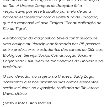
levantamento do diagnóstico que mostra a situação
Museu
do Rio. A Unoesc Campus de Joaçaba foi a
responsável por esse trabalho por meio de uma
Unoesc
parceria estabelecida com a Prefeitura de Joaçaba,
Store
que é a responsável pelo Projeto “Renaturalização do
Rio do Tigre”.
A elaboração do diagnóstico teve a contribuição de
uma equipe multidisciplinar formada por 25 pessoas,
Selecione
o idioma
entre professores e estudantes dos cursos de Ciências
Biológicas, Serviço Social, Comunicação Social e
Engenharia Civil, além de funcionários da Unoesc e da
prefeitura.
A+
A-
O coordenador do projeto na Unoesc, Sady Zago,
acrescenta que nos próximos dias outros elementos
serão incluídos na exposição realizada na Biblioteca
Universitária.
(Texto e fotos: Ana Maciel)