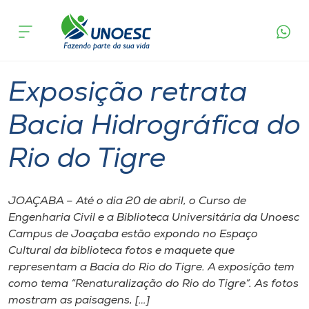
Página
O que
Exposição retrata Bacia Hidrográfica do
inicial
acontece
Rio do Tigre
Cursos
Graduação
Joaçaba
Onde estamos
Exposição retrata
Pesquisa
Bacia Hidrográfica do
Rio do Tigre
Atendimento ao Estudante
Portal de Ensino
JOAÇABA – Até o dia 20 de abril, o Curso de
Engenharia Civil e a Biblioteca Universitária da Unoesc
Campus de Joaçaba estão expondo no Espaço
A
Cultural da biblioteca fotos e maquete que
Unoesc
representam a Bacia do Rio do Tigre. A exposição tem
como tema “Renaturalização do Rio do Tigre”. As fotos
Internacionalização
mostram as paisagens, […]