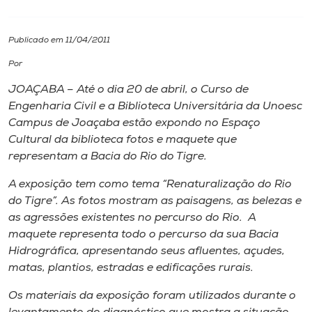
I.nova
Publicado em 11/04/2011
Por
Diplomados
JOAÇABA – Até o dia 20 de abril, o Curso de
Engenharia Civil e a Biblioteca Universitária da Unoesc
Cultura
Campus de Joaçaba estão expondo no Espaço
Cultural da biblioteca fotos e maquete que
CPA
representam a Bacia do Rio do Tigre.
A exposição tem como tema “Renaturalização do Rio
Biblioteca
do Tigre”. As fotos mostram as paisagens, as belezas e
as agressões existentes no percurso do Rio. A
maquete representa todo o percurso da sua Bacia
Editora
Hidrográfica, apresentando seus afluentes, açudes,
matas, plantios, estradas e edificações rurais.
Rádio
Os materiais da exposição foram utilizados durante o