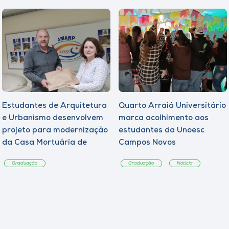
Estudantes de Arquitetura
Quarto Arraiá Universitário
e Urbanismo desenvolvem
marca acolhimento aos
projeto para modernização
estudantes da Unoesc
da Casa Mortuária de
Campos Novos
Tangará
Graduação
Graduação
Notícia