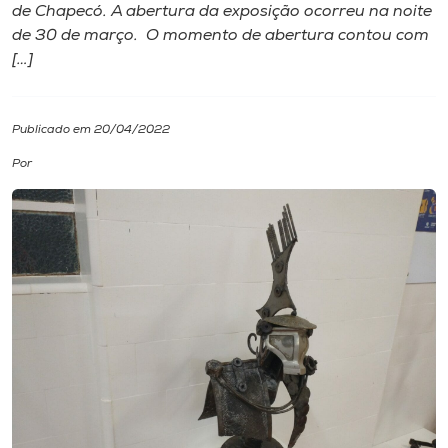
de Chapecó. A abertura da exposição ocorreu na noite
de 30 de março. O momento de abertura contou com
I.nova
[…]
Diplomados
Publicado em 20/04/2022
Cultura
Por
CPA
Biblioteca
Editora
Rádio