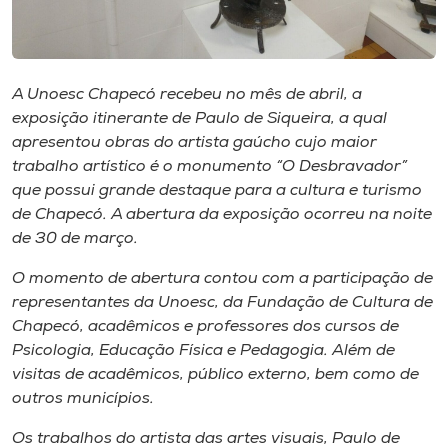
Museu
Unoesc
Store
A Unoesc Chapecó recebeu no mês de abril, a
exposição itinerante de Paulo de Siqueira, a qual
apresentou obras do artista gaúcho cujo maior
trabalho artístico é o monumento “O Desbravador”
que possui grande destaque para a cultura e turismo
Selecione
o idioma
de Chapecó. A abertura da exposição ocorreu na noite
de 30 de março.
O momento de abertura contou com a participação de
A+
representantes da Unoesc, da Fundação de Cultura de
A-
Chapecó, acadêmicos e professores dos cursos de
Psicologia, Educação Física e Pedagogia. Além de
visitas de acadêmicos, público externo, bem como de
outros municípios.
Os trabalhos do artista das artes visuais, Paulo de