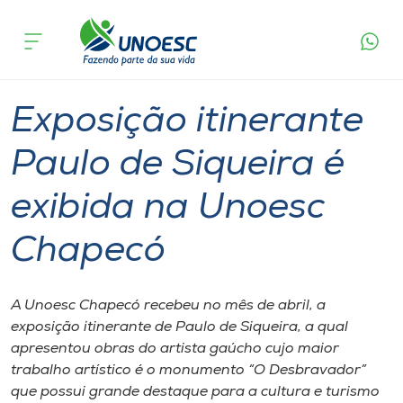
Página
O que
Exposição itinerante Paulo de Siqueira é
inicial
acontece
exibida na Unoesc Chapecó
Cursos
Graduação
Cultura
Chapecó
Onde estamos
Exposição itinerante
Pesquisa
Paulo de Siqueira é
exibida na Unoesc
Atendimento ao Estudante
Chapecó
Portal de Ensino
A Unoesc Chapecó recebeu no mês de abril, a
A
exposição itinerante de Paulo de Siqueira, a qual
Unoesc
apresentou obras do artista gaúcho cujo maior
trabalho artístico é o monumento “O Desbravador”
Internacionalização
que possui grande destaque para a cultura e turismo