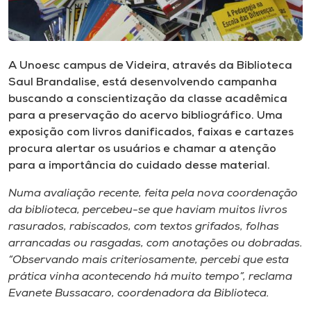
Museu
Unoesc
A Unoesc campus de Videira, através da Biblioteca
Store
Saul Brandalise, está desenvolvendo campanha
buscando a conscientização da classe acadêmica
para a preservação do acervo bibliográfico. Uma
exposição com livros danificados, faixas e cartazes
Selecione
o idioma
procura alertar os usuários e chamar a atenção
para a importância do cuidado desse material.
Numa avaliação recente, feita pela nova coordenação
A+
da biblioteca, percebeu-se que haviam muitos livros
A-
rasurados, rabiscados, com textos grifados, folhas
arrancadas ou rasgadas, com anotações ou dobradas.
“Observando mais criteriosamente, percebi que esta
prática vinha acontecendo há muito tempo”, reclama
Evanete Bussacaro, coordenadora da Biblioteca.