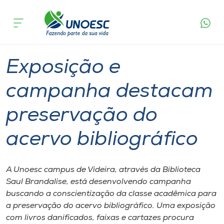
Página
O que
Exposição e campanha destacam
inicial
acontece
preservação do acervo bibliográfico
Cursos
Graduação
Videira
Onde estamos
Exposição e
Pesquisa
campanha destacam
preservação do
Atendimento ao Estudante
acervo bibliográfico
Portal de Ensino
A Unoesc campus de Videira, através da Biblioteca
A
Saul Brandalise, está desenvolvendo campanha
Unoesc
buscando a conscientização da classe acadêmica para
a preservação do acervo bibliográfico. Uma exposição
Internacionalização
com livros danificados, faixas e cartazes procura