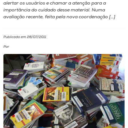
alertar os usuários e chamar a atenção para a
importância do cuidado desse material. Numa
I.nova
avaliação recente, feita pela nova coordenação […]
Diplomados
Publicado em 28/07/2011
Cultura
Por
CPA
Biblioteca
Editora
Rádio