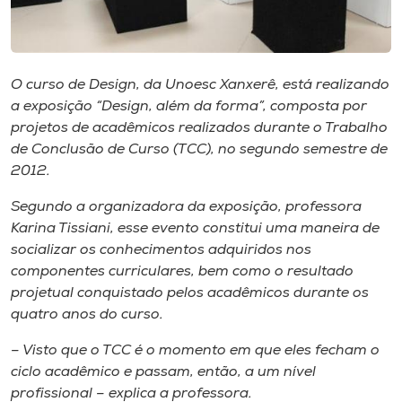
Museu
Unoesc
O curso de Design, da Unoesc
Xanxerê, está realizando
Store
a exposição “Design, além da forma”, composta por
projetos de acadêmicos realizados durante o Trabalho
de Conclusão de Curso (TCC), no segundo semestre de
2012.
Selecione
o idioma
Segundo a organizadora da exposição, professora
Karina Tissiani, esse evento constitui uma maneira de
socializar os conhecimentos adquiridos nos
A+
componentes curriculares, bem como o resultado
A-
projetual conquistado pelos acadêmicos durante os
quatro anos do curso.
– Visto que o TCC é o momento em que eles
fecham
o
ciclo acadêmico e passam, então, a um nível
profissional – explica a professora.