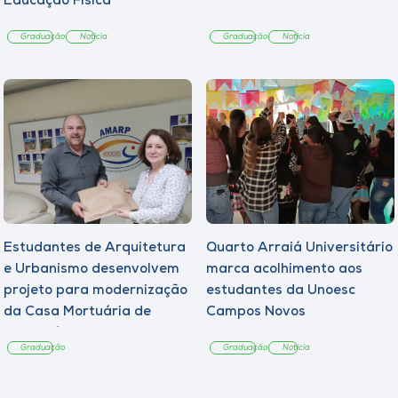
Educação Física
Graduação
Notícia
Graduação
Notícia
Estudantes de Arquitetura
Quarto Arraiá Universitário
e Urbanismo desenvolvem
marca acolhimento aos
projeto para modernização
estudantes da Unoesc
da Casa Mortuária de
Campos Novos
Tangará
Graduação
Graduação
Notícia