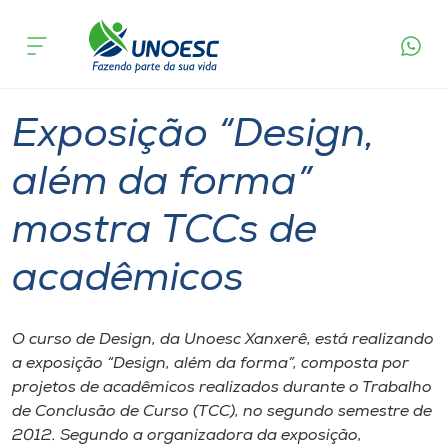
Página
O que
Exposição “Design, além da forma” mostra
inicial
acontece
TCCs de acadêmicos
Cursos
Graduação
Xanxerê
Onde estamos
Exposição “Design,
Pesquisa
além da forma”
mostra TCCs de
Atendimento ao Estudante
acadêmicos
Portal de Ensino
O curso de Design, da Unoesc Xanxerê, está realizando
A
a exposição “Design, além da forma”, composta por
Unoesc
projetos de acadêmicos realizados durante o Trabalho
de Conclusão de Curso (TCC), no segundo semestre de
Internacionalização
2012. Segundo a organizadora da exposição,