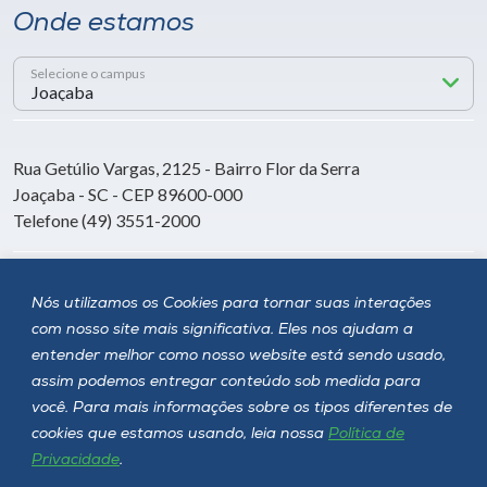
Onde estamos
Selecione o campus
Rua Getúlio Vargas, 2125 - Bairro Flor da Serra
Joaçaba - SC - CEP 89600-000
Telefone (49) 3551-2000
Siga a Unoesc
Nós utilizamos os Cookies para tornar suas interações
com nosso site mais significativa. Eles nos ajudam a
entender melhor como nosso website está sendo usado,
assim podemos entregar conteúdo sob medida para
você. Para mais informações sobre os tipos diferentes de
cookies que estamos usando, leia nossa
Política de
Privacidade
.