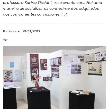
professora Karina Tissiani, esse evento constitui uma
maneira de socializar os conhecimentos adquiridos
I.nova
nos componentes curriculares, […]
Diplomados
Publicado em 21/02/2013
Cultura
Por
CPA
Biblioteca
Editora
Rádio