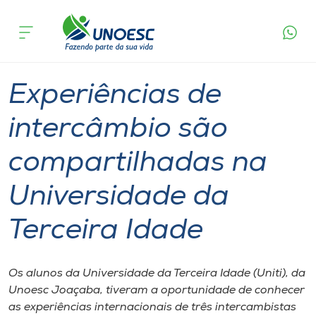
Página
O que
Experiências de intercâmbio são
inicial
acontece
compartilhadas na Universidade da Terceira
Cursos
Idade
Extensão
Graduação
Joaçaba
Onde estamos
Experiências de
Pesquisa
intercâmbio são
compartilhadas na
Atendimento ao Estudante
Universidade da
Portal de Ensino
Terceira Idade
A
Unoesc
Os alunos da Universidade da Terceira Idade (Uniti), da
Unoesc Joaçaba, tiveram a oportunidade de conhecer
Internacionalização
as experiências internacionais de três intercambistas