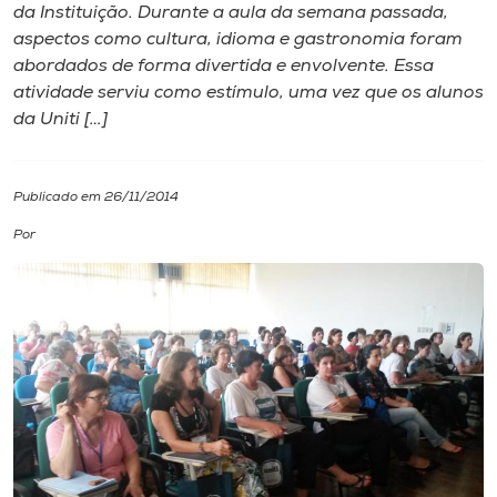
da Instituição. Durante a aula da semana passada,
aspectos como cultura, idioma e gastronomia foram
I.nova
abordados de forma divertida e envolvente. Essa
atividade serviu como estímulo, uma vez que os alunos
Diplomados
da Uniti […]
Cultura
Publicado em 26/11/2014
Por
CPA
Biblioteca
Editora
Rádio