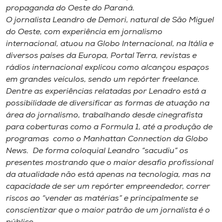
Museu
propaganda do Oeste do Paraná.
O jornalista Leandro de Demori, natural de São Miguel
do Oeste, com experiência em jornalismo
Unoesc
internacional, atuou na Globo Internacional, na Itália e
Store
diversos países da Europa, Portal Terra, revistas e
rádios internacional explicou como alcançou espaços
em grandes veículos, sendo um repórter freelance.
Dentre as experiências relatadas por Lenadro está a
Selecione
o idioma
possibilidade de diversificar as formas de atuação na
área do jornalismo, trabalhando desde cinegrafista
para coberturas como a Formula 1, até a produção de
programas como o Manhattan Connection da Globo
A+
News. De forma coloquial Leandro “sacudiu” os
A-
presentes mostrando que o maior desafio profissional
da atualidade não está apenas na tecnologia, mas na
capacidade de ser um repórter empreendedor, correr
riscos ao “vender as matérias” e principalmente se
conscientizar que o maior patrão de um jornalista é o