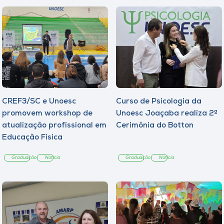
CREF3/SC e Unoesc
Curso de Psicologia da
promovem workshop de
Unoesc Joaçaba realiza 2ª
atualização profissional em
Cerimônia do Botton
Educação Física
Graduação
Notícia
Graduação
Notícia