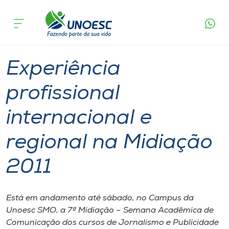
Página
O que
Experiência profissional internacional e
inicial
acontece
regional na Midiação 2011
Cursos
Graduação
São Miguel do Oeste
Onde estamos
Experiência
Pesquisa
profissional
internacional e
Atendimento ao Estudante
regional na Midiação
Portal de Ensino
2011
A
Unoesc
Está em andamento até sábado, no Campus da
Unoesc SMO, a 7ª Midiação – Semana Acadêmica de
Internacionalização
Comunicação dos cursos de Jornalismo e Publicidade