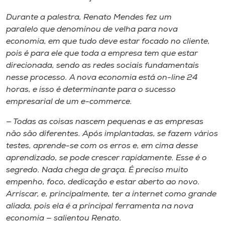
Durante a palestra, Renato Mendes fez um
paralelo que denominou de velha para nova
economia, ​em que tudo deve estar focado no cliente, ​
pois ​é ​para ele que toda a empresa tem que estar
direcionada​,​ sendo as redes sociais fundamentais
nesse processo. A nova economia est​á​ on-line 24
horas, e isso ​é determinante​ para o sucesso
empresarial de um
e-commerce
​.
— Todas as coisas nascem pequenas e as empresas
não são diferentes. Após implantadas​,​ ​se faz​em​ vários
testes, aprende​-se​ com ​os erros e​, em cima desse
aprendizado​, se pode crescer rapidamente. Esse é o
segredo. Nada chega de graça​. É preciso muito
empenho​,​ foco​, dedicação e estar aberto ​ao novo​.
Arriscar​,​ e, principalmente​,​ ter a internet como grande
aliad​a​,​ pois​ ela ​é ​a principal ferramenta na nova
economia — ​salientou Renato.