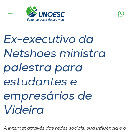
Página
O que
Ex-executivo da Netshoes ministra palestra
inicial
acontece
para estudantes e empresários de Videira
Cursos
Graduação
Seminário
Videira
Onde estamos
Ex-executivo da
Pesquisa
Netshoes ministra
palestra para
Atendimento ao Estudante
estudantes e
Portal de Ensino
empresários de
A
Videira
Unoesc
Internacionalização
A internet através das redes sociais, sua influência​ e​​ o