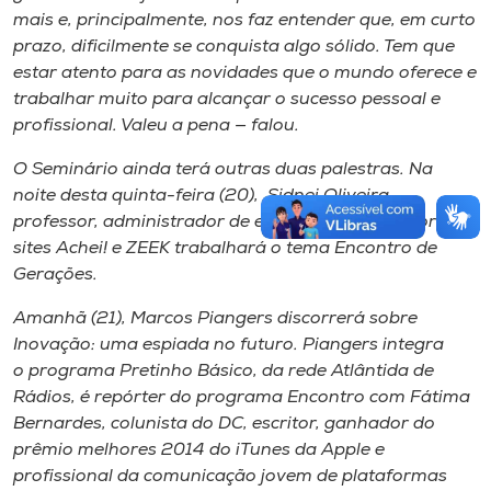
mais e​,​ principalmente​, nos faz entender que​,​ em curto
prazo​, dificilmente se conquista algo ​sólido. Te​m​ que
estar atento para as novidades que o mundo oferece e
trabalhar muito para alcançar o sucesso pessoal e
profissional. Valeu a pena​ — falou.
O Seminário ainda terá outras duas palestras. Na
noite desta quinta-feira (20), ​ Sidnei Oliveira,
professor, administrador de empresas e fundador dos
sites Achei​!​ e ZEEK trabalhar​á​ o ​tema ​Encontro de
Gerações​.
Amanhã (21), Marcos Piangers​ ​discorrerá​​ sobre
Inovação: uma espiada no futuro. Piangers integra
o programa Pretinho Básico​,​ da rede Atlântida de
Rádios,​ é repórter do programa Encontro com Fátima
Bernardes​, colunista do DC, ​escritor, ​ganhador do
prêmio melhores 2014 do iTunes da Apple​ e
profissional da comunicação jovem de plataformas