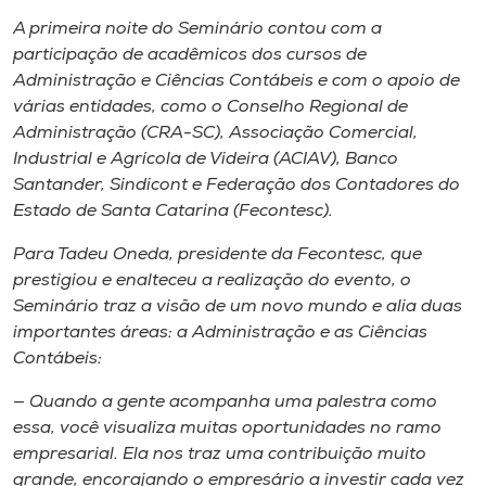
​A primeira noite do ​S​eminário contou com a
participação de ​a​cadêmicos dos cursos de
Administração e Ciências Contábeis e com o apoio de
várias entidades, como o ​C​onselho Regional de
Administração​ ​​(​CRA​-SC​)​, Associação ​Comercial,
Industrial e Agrícola de Videira​ (A​CIAV)​, Banco
Santander, Sindicont e Federação dos ​C​ontadores do ​
E​stado de Santa Catarina (Fecontesc).
Para Tadeu Oneda, presidente da Fecontesc​,​ que
prestigiou e enalteceu a realização do evento, o
Seminário traz a visão de um novo mundo e alia duas
importantes áreas: a Administração e ​as ​Ciências
Contábeis​:​
​— Quando a gente acompanha uma palestra como
essa, você visualiza muitas oportunidades no ramo
empresarial. Ela​ nos traz​​ uma contribuição muito
grande, encorajando o empresário a investir cada vez