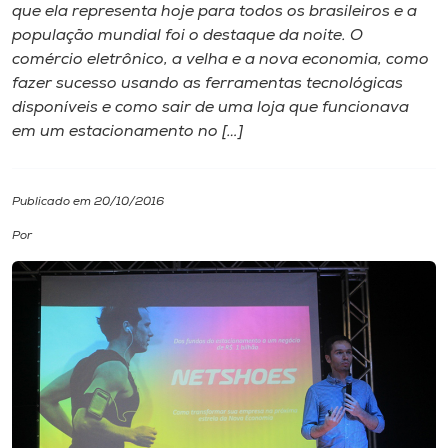
que ela representa hoje ​para todos os brasileiros e a ​
população mundial​ foi o destaque da noite​. O
I.nova
comércio eletrônico, a velha e a nova economia, como
fazer sucesso usando as ferramentas tecnológicas
Diplomados
disponíveis e como sair de uma loja que funcionava
em um estacionamento no […]
Cultura
Publicado em 20/10/2016
CPA
Por
Biblioteca
Editora
Rádio