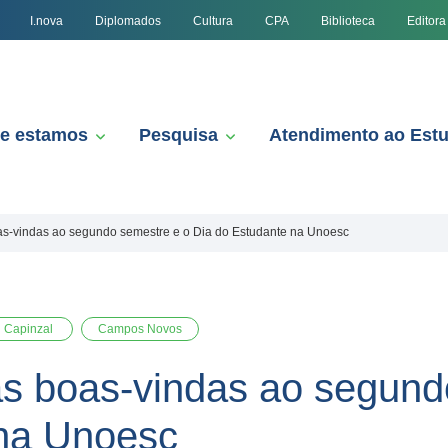
I.nova
Diplomados
Cultura
CPA
Biblioteca
Editora
e estamos
Pesquisa
Atendimento ao Est
s-vindas ao segundo semestre e o Dia do Estudante na Unoesc
Capinzal
Campos Novos
s boas-vindas ao segund
 na Unoesc