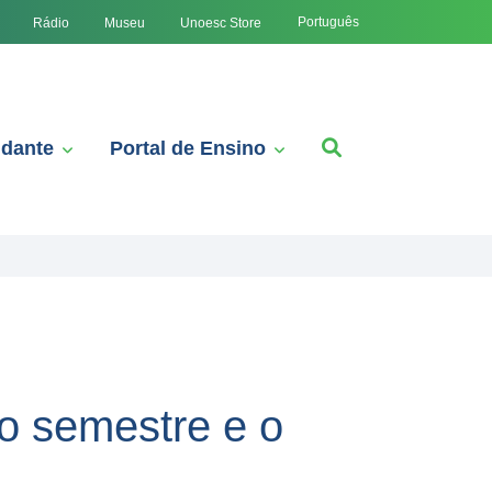
Português
Rádio
Museu
Unoesc Store
udante
Portal de Ensino
o semestre e o