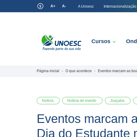
A+
A-
A Unoesc
Internacionalização
Cursos
Ond
Página inicial
O que acontece
Eventos marcam as boa
Notícia
Notícia de evento
Joaçaba
Eventos marcam a
Dia do Estudante