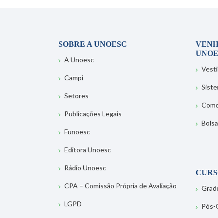
SOBRE A UNOESC
VENH
UNOE
A Unoesc
Vesti
Campi
Sist
Setores
Como
Publicações Legais
Bolsa
Funoesc
Editora Unoesc
Rádio Unoesc
CURS
CPA – Comissão Própria de Avaliação
Grad
LGPD
Pós-