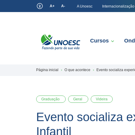
A+
A-
A Unoesc
Internacionalização
Cursos
Ond
Página inicial
O que acontece
Evento socializa exper
Graduação
Geral
Videira
Evento socializa 
Infantil