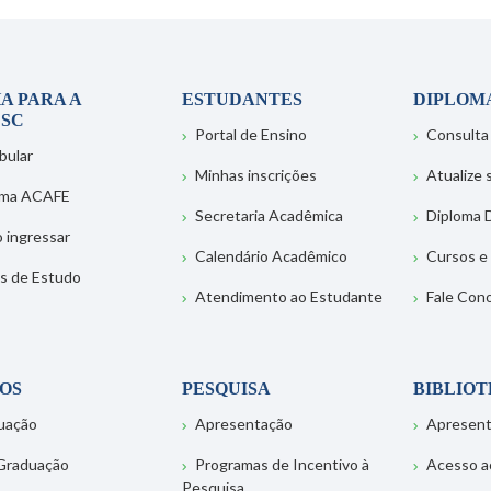
A PARA A
ESTUDANTES
DIPLOM
SC
Portal de Ensino
Consulta
bular
Minhas inscrições
Atualize
ema ACAFE
Secretaria Acadêmica
Diploma D
 ingressar
Calendário Acadêmico
Cursos e
s de Estudo
Atendimento ao Estudante
Fale Con
OS
PESQUISA
BIBLIO
uação
Apresentação
Apresen
Graduação
Programas de Incentivo à
Acesso a
Pesquisa