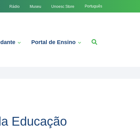
Português
Rádio
Museu
Unoesc Store
udante
Portal de Ensino
 da Educação