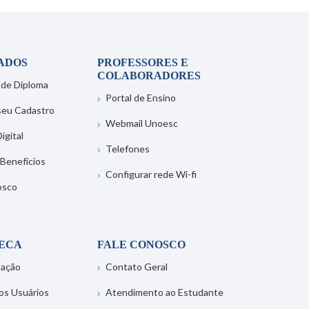
ADOS
PROFESSORES E
COLABORADORES
 de Diploma
Portal de Ensino
 seu Cadastro
Webmail Unoesc
igital
Telefones
 Benefícios
Configurar rede Wi-fi
osco
TECA
FALE CONOSCO
tação
Contato Geral
os Usuários
Atendimento ao Estudante