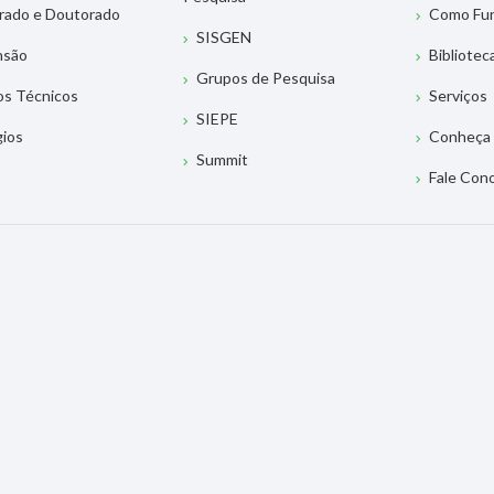
rado e Doutorado
Como Fu
SISGEN
nsão
Bibliotec
Grupos de Pesquisa
os Técnicos
Serviços
SIEPE
gios
Conheça 
Summit
Fale Con