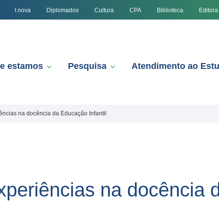
I.nova
Diplomados
Cultura
CPA
Biblioteca
Editora
e estamos
Pesquisa
Atendimento ao Est
iências na docência da Educação Infantil
experiências na docência