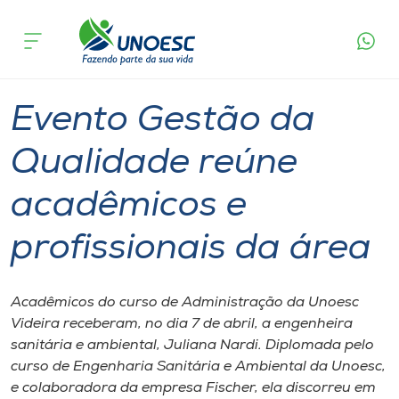
Página
O que
Evento Gestão da Qualidade reúne
inicial
acontece
acadêmicos e profissionais da área
Cursos
Graduação
Videira
Onde estamos
Evento Gestão da
Pesquisa
Qualidade reúne
acadêmicos e
Atendimento ao Estudante
profissionais da área
Portal de Ensino
Acadêmicos do curso de Administração da Unoesc
A
Videira receberam, no dia 7 de abril, a engenheira
Unoesc
sanitária e ambiental, Juliana Nardi. Diplomada pelo
curso de Engenharia Sanitária e Ambiental da Unoesc,
Internacionalização
e colaboradora da empresa Fischer, ela discorreu em