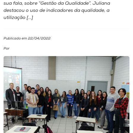
sua fala, sobre “Gestão da Qualidade”. Juliana
destacou o uso de indicadores da qualidade, a
I.nova
utilização […]
Diplomados
Publicado em 22/04/2022
Cultura
Por
CPA
Biblioteca
Editora
Rádio