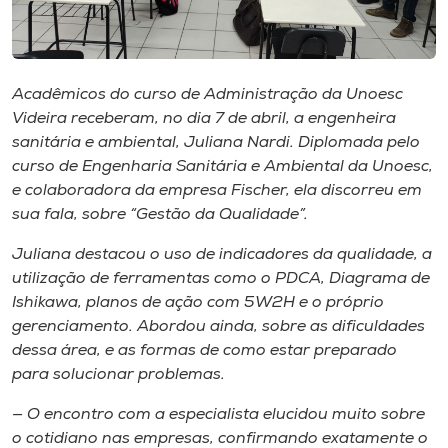
Museu
Unoesc
Store
Acadêmicos do curso de Administração da Unoesc
Videira receberam, no dia 7 de abril, a engenheira
sanitária e ambiental, Juliana Nardi. Diplomada pelo
curso de Engenharia Sanitária e Ambiental da Unoesc,
e colaboradora da empresa Fischer, ela discorreu em
Selecione
o idioma
sua fala, sobre “Gestão da Qualidade”.
Juliana destacou o uso de indicadores da qualidade, a
utilização de ferramentas como o PDCA, Diagrama de
A+
Ishikawa, planos de ação com 5W2H e o próprio
A-
gerenciamento. Abordou ainda, sobre as dificuldades
dessa área, e as formas de como estar preparado
para solucionar problemas.
— O encontro com a especialista elucidou muito sobre
o cotidiano nas empresas, confirmando exatamente o