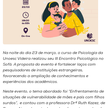
Museu
Unoesc
Store
Selecione
o idioma
Na noite do dia 23 de março, o curso de Psicologia da
Unoesc Videira realizou seu III Encontro Psicológico no
Sofá. A proposta do evento é fortalecer laços com
pesquisadores de instituições estrangeiras,
A+
favorecendo a ampliação de conhecimentos e
A-
experiências dos acadêmicos.
Neste evento, o tema abordado foi “Enfrentamento de
situações de vulnerabilidade de mães e pais com filhos
surdos”, e contou com a professora Drª Ruth Kazez, de