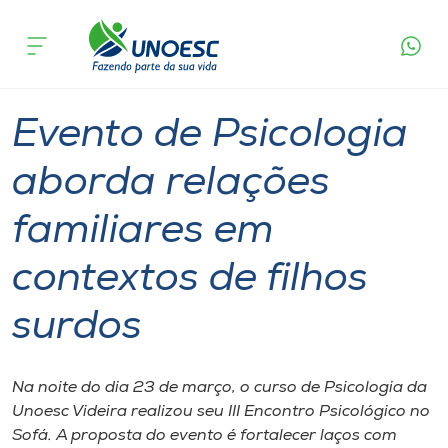
Página
O que
Evento de Psicologia aborda relações
inicial
acontece
familiares em contextos de filhos surdos
Cursos
Graduação
Palestra
Videira
Onde estamos
Evento de Psicologia
Pesquisa
aborda relações
familiares em
Atendimento ao Estudante
contextos de filhos
Portal de Ensino
surdos
A
Unoesc
Na noite do dia 23 de março, o curso de Psicologia da
Unoesc Videira realizou seu III Encontro Psicológico no
Internacionalização
Sofá. A proposta do evento é fortalecer laços com