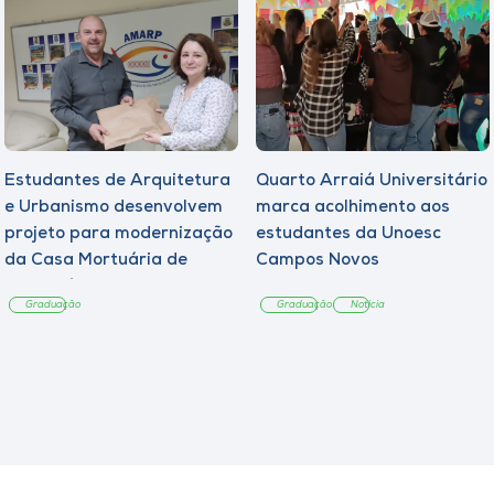
Estudantes de Arquitetura
Quarto Arraiá Universitário
e Urbanismo desenvolvem
marca acolhimento aos
projeto para modernização
estudantes da Unoesc
da Casa Mortuária de
Campos Novos
Tangará
Graduação
Graduação
Notícia