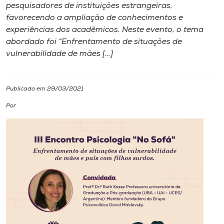
pesquisadores de instituições estrangeiras,
favorecendo a ampliação de conhecimentos e
I.nova
experiências dos acadêmicos. Neste evento, o tema
abordado foi “Enfrentamento de situações de
Diplomados
vulnerabilidade de mães […]
Cultura
Publicado em 29/03/2021
Por
CPA
Biblioteca
Editora
Rádio