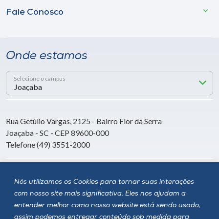
Fale Conosco
Onde estamos
Selecione o campus
Rua Getúlio Vargas, 2125 - Bairro Flor da Serra
Joaçaba - SC - CEP 89600-000
Telefone (49) 3551-2000
Siga a Unoesc
Nós utilizamos os Cookies para tornar suas interações
com nosso site mais significativa. Eles nos ajudam a
entender melhor como nosso website está sendo usado,
assim podemos entregar conteúdo sob medida para