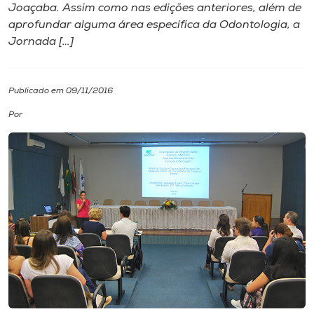
Joaçaba. Assim como nas edições anteriores, além de
aprofundar alguma área específica da Odontologia, a
I.nova
Jornada […]
Diplomados
Publicado em 09/11/2016
Cultura
Por
CPA
Biblioteca
Editora
Rádio