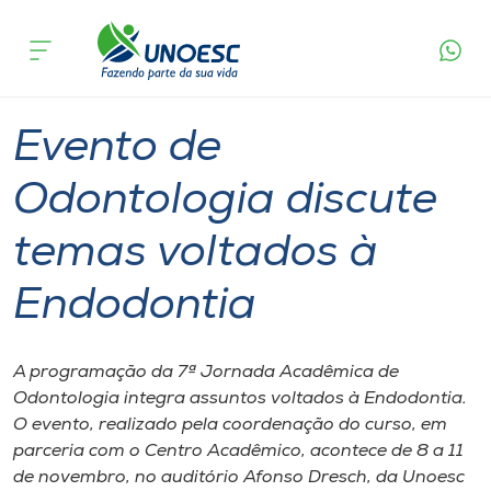
Página
O que
Evento de Odontologia discute temas
inicial
acontece
voltados à Endodontia
Cursos
Graduação
Joaçaba
Onde estamos
Evento de
Pesquisa
Odontologia discute
temas voltados à
Atendimento ao Estudante
Endodontia
Portal de Ensino
A programação da 7ª Jornada Acadêmica de
A
Odontologia integra assuntos voltados à Endodontia.
Unoesc
O evento, realizado pela coordenação do curso, em
parceria com o Centro Acadêmico, acontece de 8 a 11
Internacionalização
de novembro, no auditório Afonso Dresch, da Unoesc