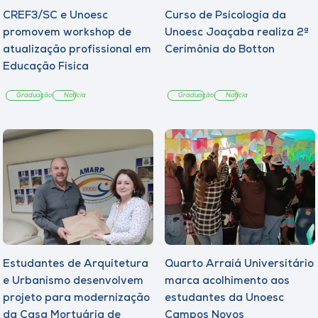
CREF3/SC e Unoesc
Curso de Psicologia da
promovem workshop de
Unoesc Joaçaba realiza 2ª
atualização profissional em
Cerimônia do Botton
Educação Física
Graduação
Notícia
Graduação
Notícia
Estudantes de Arquitetura
Quarto Arraiá Universitário
e Urbanismo desenvolvem
marca acolhimento aos
projeto para modernização
estudantes da Unoesc
da Casa Mortuária de
Campos Novos