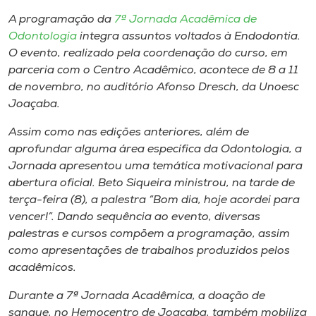
Museu
A programação da
7ª Jornada Acadêmica de
Odontologia
integra assuntos voltados à Endodontia.
Unoesc
O evento, realizado pela coordenação do curso, em
Store
parceria com o Centro Acadêmico, acontece de 8 a 11
de novembro, no auditório Afonso Dresch, da Unoesc
Joaçaba.
Assim como nas edições anteriores, além de
Selecione
o idioma
aprofundar alguma área específica da Odontologia, a
Jornada apresentou uma temática motivacional para
abertura oficial. Beto Siqueira ministrou, na tarde de
terça-feira (8), a palestra “Bom dia, hoje acordei para
A+
vencer!”. Dando sequência ao evento, diversas
A-
palestras e cursos compõem a programação, assim
como apresentações de trabalhos produzidos pelos
acadêmicos.
Durante a 7ª Jornada Acadêmica, a doação de
sangue, no Hemocentro de Joaçaba, também mobiliza