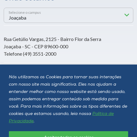
Selecione o campus
Rua Getúlio Vargas, 2125 - Bairro Flor da Serra
Joaçaba - SC - CEP 89600-000
Telefone (49) 3551-2000
Siga a Unoesc
Nós utilizamos os Cookies para tornar suas interações
com nosso site mais significativa. Eles nos ajudam a
entender melhor como nosso website está sendo usado,
assim podemos entregar conteúdo sob medida para
você. Para mais informações sobre os tipos diferentes de
cookies que estamos usando, leia nossa
Política de
Privacidade
.