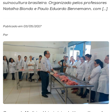
suinocultura brasileira. Organizado pelos professores
Natalha Biondo e Paulo Eduardo Bennemann, com […]
I.nova
Diplomados
Publicado em 03/05/2017
Por
Cultura
CPA
Biblioteca
Editora
Rádio