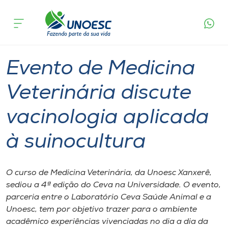
Página
O que
Evento de Medicina Veterinária discute
inicial
acontece
vacinologia aplicada à suinocultura
Cursos
Graduação
Notícia de evento
Xanxerê
Onde estamos
Evento de Medicina
Pesquisa
Veterinária discute
vacinologia aplicada
Atendimento ao Estudante
à suinocultura
Portal de Ensino
O curso de Medicina Veterinária, da Unoesc Xanxerê,
A
sediou a 4ª edição do Ceva na Universidade. O evento,
Unoesc
parceria entre o Laboratório Ceva Saúde Animal e a
Unoesc, tem por objetivo trazer para o ambiente
Internacionalização
acadêmico experiências vivenciadas no dia a dia da