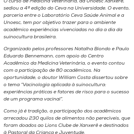
O curso de Medicina Veterinária, da Unoesc Xanxerê,
Museu
sediou a 4ª edição do Ceva na Universidade. O evento,
parceria entre o Laboratório Ceva Saúde Animal e a
Unoesc
Unoesc, tem por objetivo trazer para o ambiente
Store
acadêmico experiências vivenciadas no dia a dia da
suinocultura brasileira.
Organizado pelos professores Natalha Biondo e Paulo
Eduardo Bennemann, com apoio do Centro
Selecione
o idioma
Acadêmico da Medicina Veterinária, o evento contou
com a participação de 80 acadêmicos. Na
oportunidade, o doutor William Costa dissertou sobre
o tema “Vacinologia aplicada à suinocultura:
A+
experiências práticas e fatores de risco para o sucesso
A-
de um programa vacinal”.
Como já é tradição, a participação dos acadêmicos
arrecadou 230 quilos de alimentos não perecíveis, que
foram doados ao Lions Clube de Xanxerê e destinados
à Pastoral da Criança e Juventude.