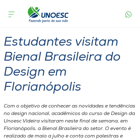
Página
O que
Estudantes visitam Bienal Brasileira do
inicial
acontece
Design em Florianópolis
Cursos
Graduação
Videira
Onde estamos
Estudantes visitam
Pesquisa
Bienal Brasileira do
Design em
Atendimento ao Estudante
Florianópolis
Portal de Ensino
Com o objetivo de conhecer as novidades e tendências
A
no design nacional, acadêmicos do curso de Design da
Unoesc
Unoesc Videira visitaram neste final de semana, em
Florianópolis, a Bienal Brasileira do setor. O evento é
Internacionalização
realizado de maio a julho e conta com palestras e