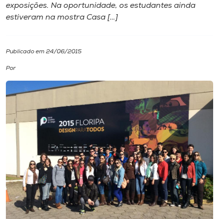
exposições. Na oportunidade, os estudantes ainda
estiveram na mostra Casa […]
I.nova
Diplomados
Publicado em 24/06/2015
Por
Cultura
CPA
Biblioteca
Editora
Rádio