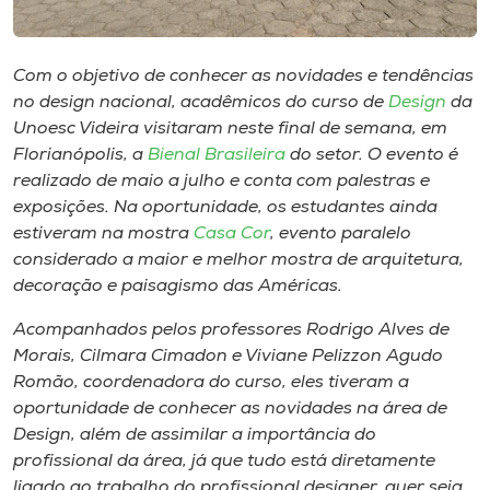
Museu
Unoesc
Com o objetivo de conhecer as novidades e tendências
no design nacional, acadêmicos do curso de
Design
da
Store
Unoesc Videira visitaram neste final de semana, em
Florianópolis, a
Bienal Brasileira
do setor. O evento é
realizado de maio a julho e conta com palestras e
exposições. Na oportunidade, os estudantes ainda
Selecione
o idioma
estiveram na mostra
Casa Cor
, evento paralelo
considerado a maior e melhor mostra de arquitetura,
decoração e paisagismo das Américas.
A+
Acompanhados pelos professores Rodrigo Alves de
A-
Morais, Cilmara Cimadon e Viviane Pelizzon Agudo
Romão, coordenadora do curso, eles tiveram a
oportunidade de conhecer as novidades na área de
Design, além de assimilar a importância do
profissional da área, já que tudo está diretamente
ligado ao trabalho do profissional designer, quer seja