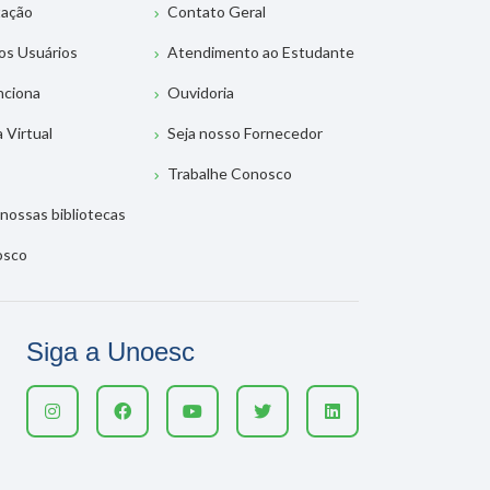
tação
Contato Geral
os Usuários
Atendimento ao Estudante
nciona
Ouvidoria
a Virtual
Seja nosso Fornecedor
Trabalhe Conosco
nossas bibliotecas
osco
Siga a Unoesc