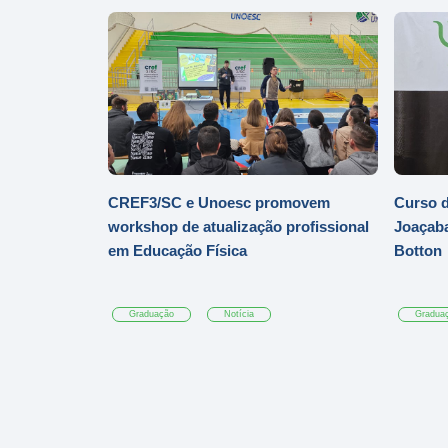
CREF3/SC e Unoesc promovem
Curso d
workshop de atualização profissional
Joaçaba
em Educação Física
Botton
Graduação
Notícia
Gradua