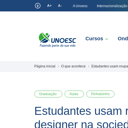
A+
A-
A Unoesc
Internacionalização
Cursos
Ond
Página inicial
O que acontece
Estudantes usam roupa
Graduação
Aulas
Pinhalzinho
Estudantes usam r
designer na socie