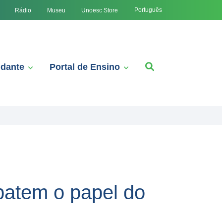
Português
Rádio
Museu
Unoesc Store
udante
Portal de Ensino
batem o papel do