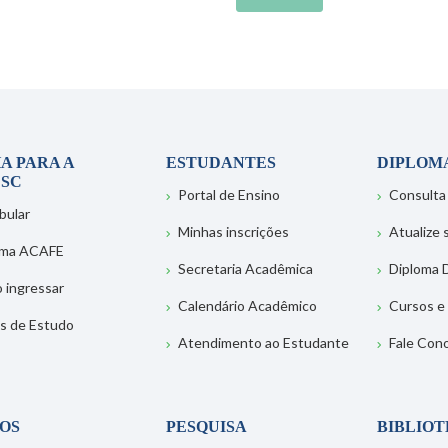
A PARA A
ESTUDANTES
DIPLOM
SC
Portal de Ensino
Consulta
bular
Minhas inscrições
Atualize
ema ACAFE
Secretaria Acadêmica
Diploma D
 ingressar
Calendário Acadêmico
Cursos e
s de Estudo
Atendimento ao Estudante
Fale Con
OS
PESQUISA
BIBLIO