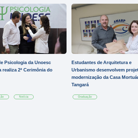
e Psicologia da Unoesc
Estudantes de Arquitetura e
 realiza 2ª Cerimônia do
Urbanismo desenvolvem projet
modernização da Casa Mortuár
Tangará
ção
Notícia
Graduação