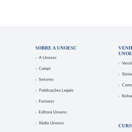
SOBRE A UNOESC
VENH
UNOE
A Unoesc
Vesti
Campi
Sist
Setores
Como
Publicações Legais
Bolsa
Funoesc
Editora Unoesc
Rádio Unoesc
CURS