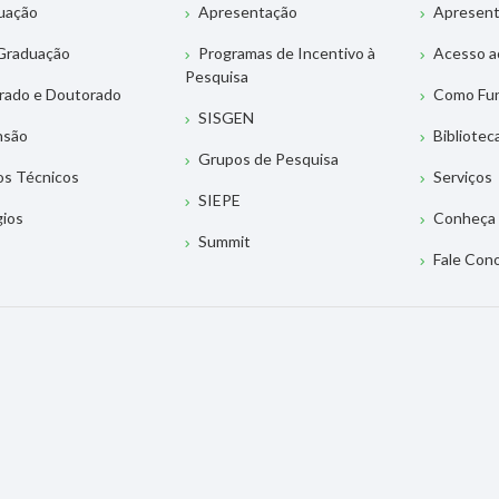
uação
Apresentação
Apresen
Graduação
Programas de Incentivo à
Acesso a
Pesquisa
rado e Doutorado
Como Fu
SISGEN
nsão
Bibliotec
Grupos de Pesquisa
os Técnicos
Serviços
SIEPE
gios
Conheça 
Summit
Fale Con