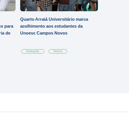
Quarto Arraiá Universitário marca
o para
acolhimento aos estudantes da
ia de
Unoesc Campos Novos
Graduação
Notícia