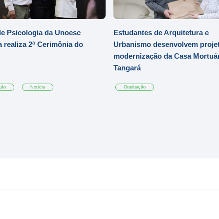
e Psicologia da Unoesc
Estudantes de Arquitetura e
 realiza 2ª Cerimônia do
Urbanismo desenvolvem projet
modernização da Casa Mortuár
Tangará
ção
Notícia
Graduação