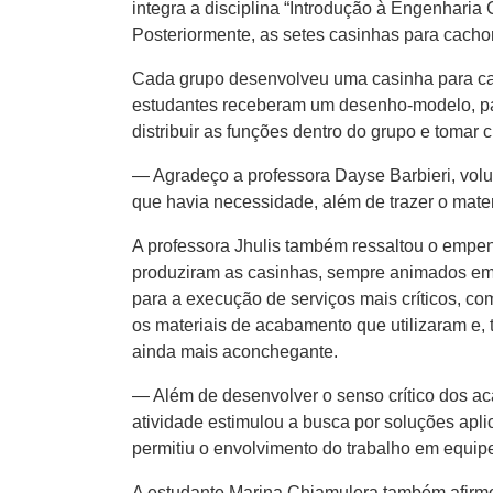
integra a disciplina “Introdução à Engenharia
Posteriormente, as setes casinhas para cach
Cada grupo desenvolveu uma casinha para cacho
estudantes receberam um desenho-modelo, pa
distribuir as funções dentro do grupo e tomar 
— Agradeço a professora Dayse Barbieri, volu
que havia necessidade, além de trazer o mater
A professora Jhulis também ressaltou o empe
produziram as casinhas, sempre animados em ob
para a execução de serviços mais críticos, co
os materiais de acabamento que utilizaram e,
ainda mais aconchegante.
— Além de desenvolver o senso crítico dos ac
atividade estimulou a busca por soluções apli
permitiu o envolvimento do trabalho em equip
A estudante Marina Chiamulera também afirmou 