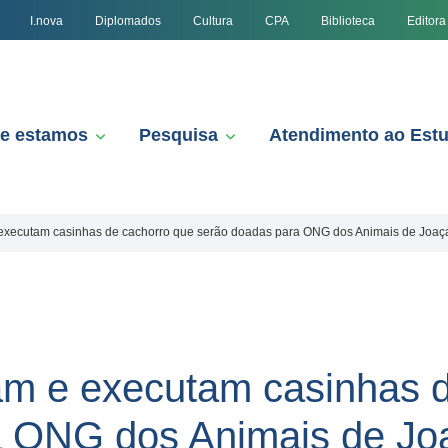
I.nova
Diplomados
Cultura
CPA
Biblioteca
Editora
e estamos
Pesquisa
Atendimento ao Est
 executam casinhas de cachorro que serão doadas para ONG dos Animais de Joa
am e executam casinhas 
a ONG dos Animais de Jo