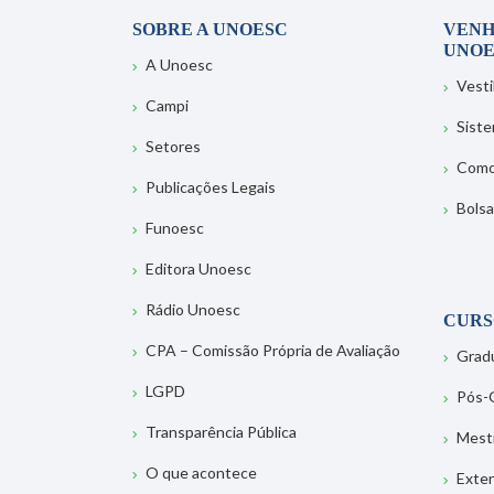
SOBRE A UNOESC
VENH
UNOE
A Unoesc
Vesti
Campi
Sist
Setores
Como
Publicações Legais
Bolsa
Funoesc
Editora Unoesc
Rádio Unoesc
CURS
CPA – Comissão Própria de Avaliação
Grad
LGPD
Pós-
Transparência Pública
Mest
O que acontece
Exte