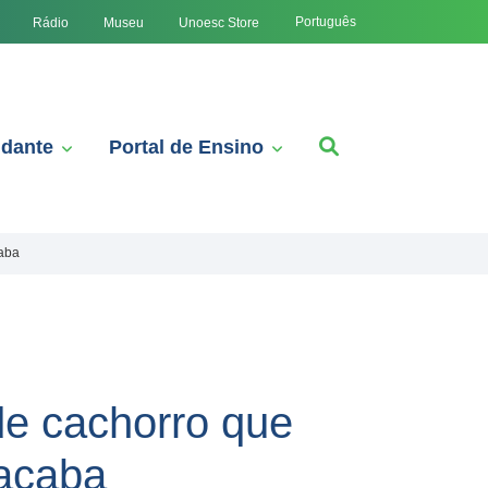
Português
Rádio
Museu
Unoesc Store
udante
Portal de Ensino
çaba
de cachorro que
açaba