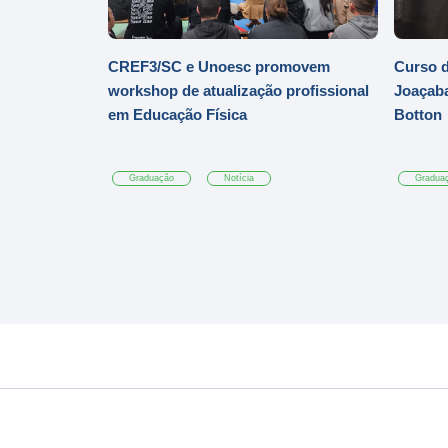
CREF3/SC e Unoesc promovem
Curso d
workshop de atualização profissional
Joaçaba
em Educação Física
Botton
Graduação
Notícia
Gradua