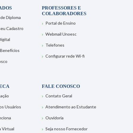
ADOS
PROFESSORES E
COLABORADORES
 de Diploma
Portal de Ensino
 seu Cadastro
Webmail Unoesc
igital
Telefones
 Benefícios
Configurar rede Wi-fi
osco
TECA
FALE CONOSCO
tação
Contato Geral
os Usuários
Atendimento ao Estudante
nciona
Ouvidoria
a Virtual
Seja nosso Fornecedor