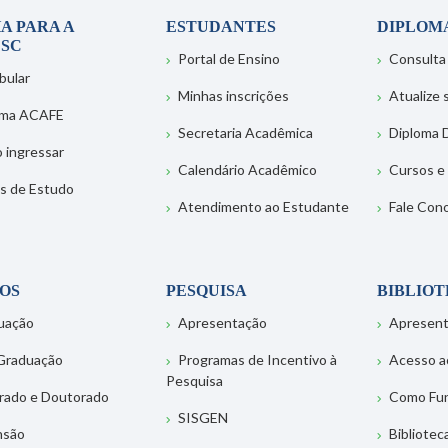
A PARA A
ESTUDANTES
DIPLOM
SC
Portal de Ensino
Consulta
bular
Minhas inscrições
Atualize
ema ACAFE
Secretaria Acadêmica
Diploma D
 ingressar
Calendário Acadêmico
Cursos e
s de Estudo
Atendimento ao Estudante
Fale Con
OS
PESQUISA
BIBLIO
uação
Apresentação
Apresen
Graduação
Programas de Incentivo à
Acesso a
Pesquisa
rado e Doutorado
Como Fu
SISGEN
nsão
Bibliotec