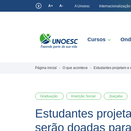
A+
A-
A Unoesc
Internacionalização
Cursos
Ond
Página inicial
O que acontece
Estudantes projetam e
Graduação
Inserção Social
Joaçaba
Estudantes projet
serão doadas par