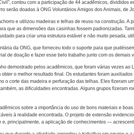
 Civil”, contou com a participação de 44 acadêmicos, divididos 
orro serão doadas à ONG Voluntários Amigos dos Animais, de J
rro e utilizou madeiras e telhas de reuso na construção. A pr
ra que as dimensões das casinhas fossem padronizadas. També
cuidado para criar uma estrutura estável e não muito pesada, ut
ntária da ONG, que forneceu todo o suporte para que pudéssem
ial de doação e fazer esse belo trabalho junto com os demais v
nho demostrado pelos acadêmicos, que foram várias vezes ao L
ter o melhor resultado final. Os estudantes foram auxiliados p
mo o corte das madeira e perfuração das telhas. Eles fizeram um
 também, as dificuldades encontradas. Alguns grupos fizeram r
adêmicos sobre a importância do uso de bons materiais e boas p
cáveis à realidade encontrada. O projeto de extensão evidenciou
e e, principalmente, a aplicação de conhecimentos — acrescento
que durante a atividade aprendeu a trabalhar em equipe e a ut