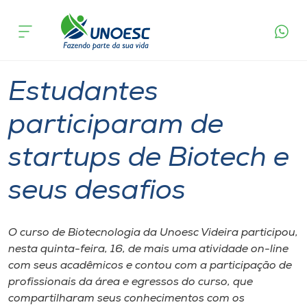
Página
O que
Estudantes participaram de startups de
inicial
acontece
Biotech e seus desafios
Cursos
Graduação
Aulas
Videira
Onde estamos
Estudantes
Pesquisa
participaram de
startups de Biotech e
Atendimento ao Estudante
seus desafios
Portal de Ensino
O curso de Biotecnologia da Unoesc Videira participou,
A
nesta quinta-feira, 16, de mais uma atividade on-line
Unoesc
com seus acadêmicos e contou com a participação de
profissionais da área e egressos do curso, que
Internacionalização
compartilharam seus conhecimentos com os