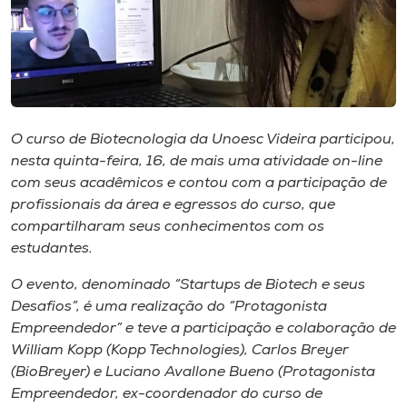
Museu
Unoesc
Store
O curso de Biotecnologia da Unoesc Videira participou,
nesta quinta-feira, 16, de mais uma atividade on-line
Selecione
com seus acadêmicos e contou com a participação de
o idioma
profissionais da área e egressos do curso, que
compartilharam seus conhecimentos com os
estudantes.
A+
O evento, denominado “Startups de Biotech e seus
A-
Desafios”, é uma realização do “Protagonista
Empreendedor” e teve a participação e colaboração de
William Kopp (Kopp Technologies), Carlos Breyer
(BioBreyer) e Luciano Avallone Bueno (Protagonista
Empreendedor, ex-coordenador do curso de