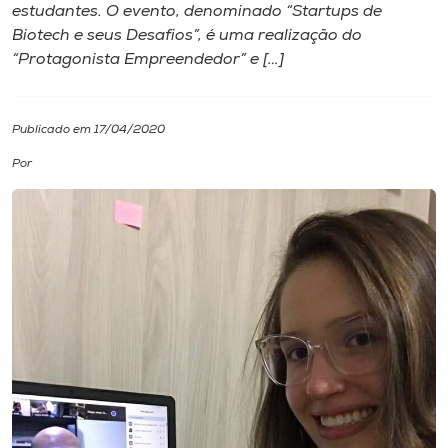
estudantes. O evento, denominado “Startups de
Biotech e seus Desafios”, é uma realização do
I.nova
“Protagonista Empreendedor” e […]
Diplomados
Publicado em 17/04/2020
Cultura
Por
CPA
Biblioteca
Editora
Rádio