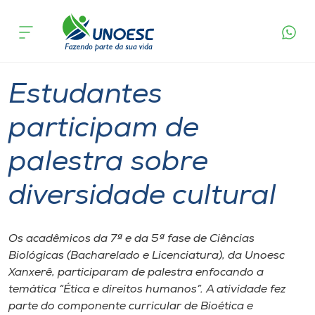
Página
O que
Estudantes participam de palestra sobre
inicial
acontece
diversidade cultural
Cursos
Graduação
Cultura
Xanxerê
Onde estamos
Estudantes
Pesquisa
participam de
palestra sobre
Atendimento ao Estudante
diversidade cultural
Portal de Ensino
Os acadêmicos da 7ª e da 5ª fase de Ciências
A
Biológicas (Bacharelado e Licenciatura), da Unoesc
Unoesc
Xanxerê, participaram de palestra enfocando a
temática “Ética e direitos humanos”. A atividade fez
Internacionalização
parte do componente curricular de Bioética e