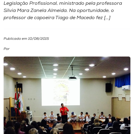
Legislação Profissional, ministrado pela professora
Silvia Mara Zanela Almeida. Na oportunidade, o
I.nova
professor de capoeira Tiago de Macedo fez […]
Diplomados
Publicado em 10/08/2015
Cultura
Por
CPA
Biblioteca
Editora
Rádio