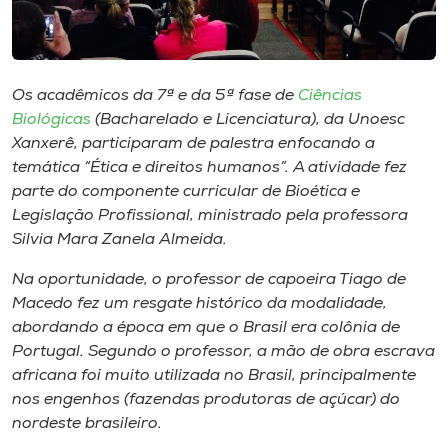
Museu
Unoesc
Store
Os acadêmicos da 7ª e da 5ª fase de
Ciências
Biológicas
(Bacharelado e Licenciatura), da Unoesc
Xanxerê, participaram de palestra enfocando a
temática “Ética e direitos humanos”. A atividade fez
Selecione
parte do componente curricular de Bioética e
o idioma
Legislação Profissional, ministrado pela professora
Silvia Mara Zanela Almeida.
Na oportunidade, o professor de capoeira Tiago de
A+
Macedo fez um resgate histórico da modalidade,
A-
abordando a época em que o Brasil era colônia de
Portugal. Segundo o professor, a mão de obra escrava
africana foi muito utilizada no Brasil, principalmente
nos engenhos (fazendas produtoras de açúcar) do
nordeste brasileiro.