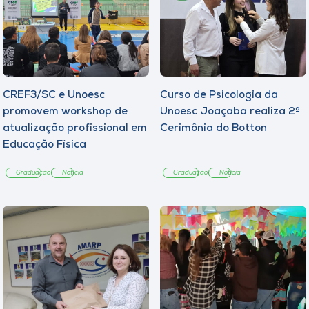
CREF3/SC e Unoesc
Curso de Psicologia da
promovem workshop de
Unoesc Joaçaba realiza 2ª
atualização profissional em
Cerimônia do Botton
Educação Física
Graduação
Notícia
Graduação
Notícia