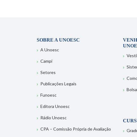
SOBRE A UNOESC
VENH
UNOE
A Unoesc
Vesti
Campi
Sist
Setores
Como
Publicações Legais
Bolsa
Funoesc
Editora Unoesc
Rádio Unoesc
CURS
CPA – Comissão Própria de Avaliação
Grad