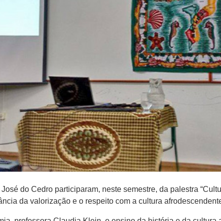
osé do Cedro participaram, neste semestre, da palestra “Cultur
ância da valorização e o respeito com a cultura afrodescendent
 professora Claudia Klein, o ensino da história e da cultura af