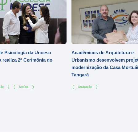
e Psicologia da Unoesc
Acadêmicos de Arquitetura e
 realiza 2ª Cerimônia do
Urbanismo desenvolvem projet
modernização da Casa Mortuár
Tangará
ção
Notícia
Graduação