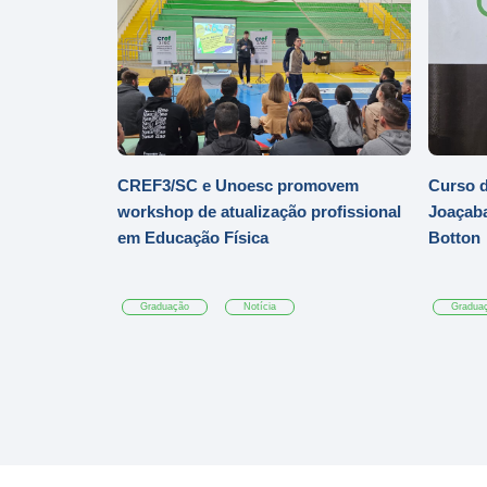
CREF3/SC e Unoesc promovem
Curso d
workshop de atualização profissional
Joaçaba
em Educação Física
Botton
Graduação
Notícia
Gradua