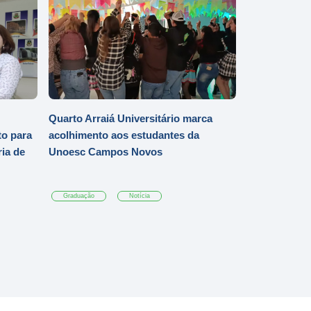
Quarto Arraiá Universitário marca
o para
acolhimento aos estudantes da
ia de
Unoesc Campos Novos
Graduação
Notícia