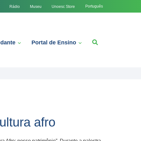
Português
Rádio
Museu
Unoesc Store
udante
Portal de Ensino
ltura afro
 Afro: nosso patrimônio”. Durante a palestra,