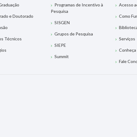
Graduação
Programas de Incentivo à
Acesso a
Pesquisa
rado e Doutorado
Como Fu
SISGEN
nsão
Bibliotec
Grupos de Pesquisa
os Técnicos
Serviços
SIEPE
gios
Conheça 
Summit
Fale Con