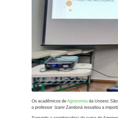
Os acadêmicos de
Agronomia
da Unoesc São J
o professor Izanir Zandoná ressaltou a import
Segundo a coordenadora do curso de Agronomia,