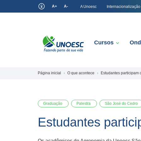
A+
A-
A Unoesc
Internacionalização
Cursos
Ond
Página inicial
O que acontece
Estudantes participam d
Graduação
Palestra
São José do Cedro
Estudantes partici
Os acadêmicos de Agronomia da Unoesc São Jos