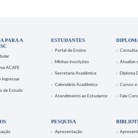
A PARA A
ESTUDANTES
DIPLOM
SC
Portal de Ensino
Consulta
bular
Minhas inscrições
Atualize
ema ACAFE
Secretaria Acadêmica
Diploma D
 ingressar
Calendário Acadêmico
Cursos e
s de Estudo
Atendimento ao Estudante
Fale Con
OS
PESQUISA
BIBLIO
uação
Apresentação
Apresen