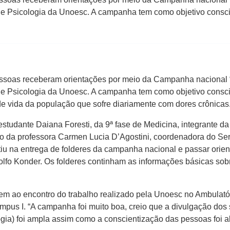
e Psicologia da Unoesc. A campanha tem como objetivo conscie
soas receberam orientações por meio da Campanha nacional “A
e Psicologia da Unoesc. A campanha tem como objetivo conscie
de vida da população que sofre diariamente com dores crônicas
tudante Daiana Foresti, da 9ª fase de Medicina, integrante da
 da professora Carmen Lucia D’Agostini, coordenadora do Ser
 na entrega de folderes da campanha nacional e passar orien
lfo Konder. Os folderes continham as informações básicas sobre
m ao encontro do trabalho realizado pela Unoesc no Ambulatór
mpus I. “A campanha foi muito boa, creio que a divulgação dos 
gia) foi ampla assim como a conscientização das pessoas foi al