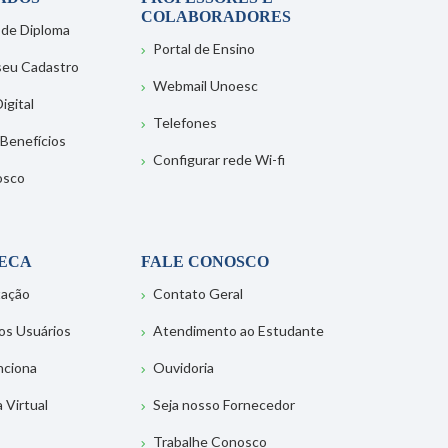
COLABORADORES
 de Diploma
Portal de Ensino
 seu Cadastro
Webmail Unoesc
igital
Telefones
 Benefícios
Configurar rede Wi-fi
osco
TECA
FALE CONOSCO
tação
Contato Geral
os Usuários
Atendimento ao Estudante
nciona
Ouvidoria
a Virtual
Seja nosso Fornecedor
Trabalhe Conosco