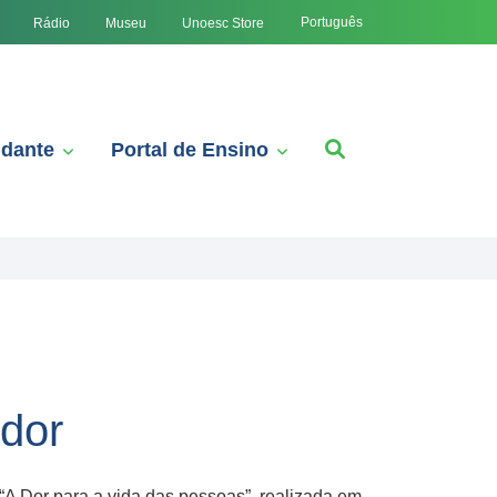
Português
Rádio
Museu
Unoesc Store
udante
Portal de Ensino
 dor
 Dor para a vida das pessoas”, realizada em