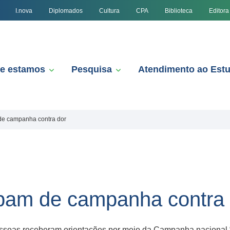
I.nova
Diplomados
Cultura
CPA
Biblioteca
Editora
e estamos
Pesquisa
Atendimento ao Est
 de campanha contra dor
ipam de campanha contra
soas receberam orientações por meio da Campanha nacional “A