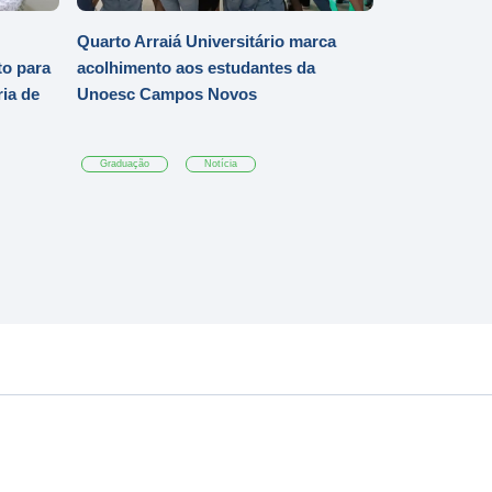
Quarto Arraiá Universitário marca
o para
acolhimento aos estudantes da
ia de
Unoesc Campos Novos
Graduação
Notícia