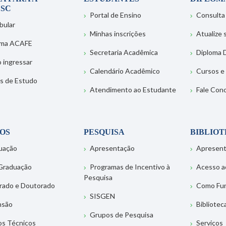
SC
Portal de Ensino
Consulta
bular
Minhas inscrições
Atualize
ema ACAFE
Secretaria Acadêmica
Diploma D
 ingressar
Calendário Acadêmico
Cursos e
s de Estudo
Atendimento ao Estudante
Fale Con
OS
PESQUISA
BIBLIO
uação
Apresentação
Apresen
Graduação
Programas de Incentivo à
Acesso a
Pesquisa
rado e Doutorado
Como Fu
SISGEN
nsão
Bibliotec
Grupos de Pesquisa
os Técnicos
Serviços