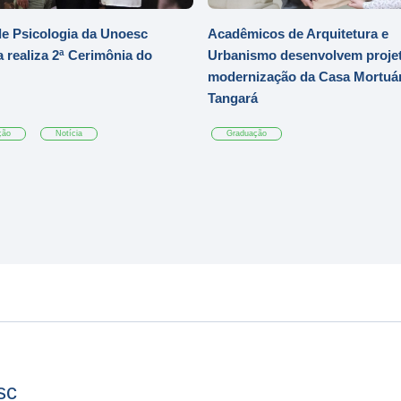
e Psicologia da Unoesc
Acadêmicos de Arquitetura e
 realiza 2ª Cerimônia do
Urbanismo desenvolvem projet
modernização da Casa Mortuár
Tangará
ção
Notícia
Graduação
sc