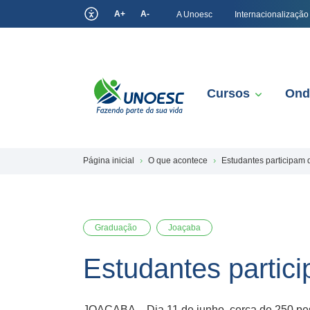
A+
A-
A Unoesc
Internacionalização
Cursos
Ond
Página inicial
O que acontece
Estudantes participam
Graduação
Joaçaba
Estudantes partic
JOAÇABA – Dia 11 de junho, cerca de 250 pes