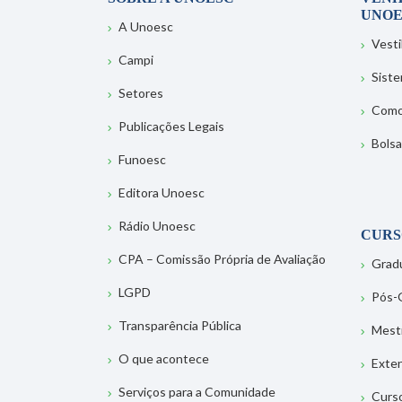
UNOE
A Unoesc
Vesti
Campi
Sist
Setores
Como
Publicações Legais
Bolsa
Funoesc
Editora Unoesc
Rádio Unoesc
CURS
CPA – Comissão Própria de Avaliação
Grad
LGPD
Pós-
Transparência Pública
Mest
O que acontece
Exte
Serviços para a Comunidade
Curs