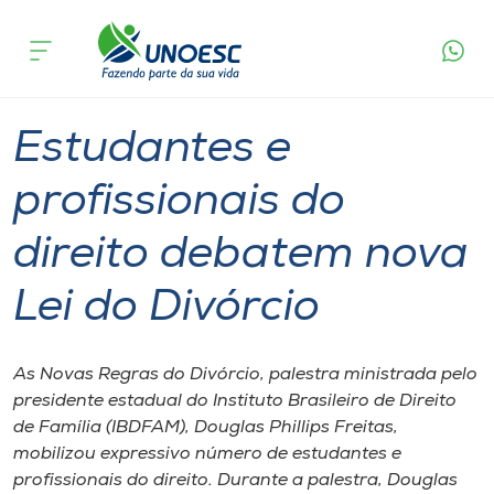
Página
O que
Estudantes e profissionais do direito
inicial
acontece
debatem nova Lei do Divórcio
Cursos
Graduação
Videira
Onde estamos
Estudantes e
Pesquisa
profissionais do
direito debatem nova
Atendimento ao Estudante
Lei do Divórcio
Portal de Ensino
As Novas Regras do Divórcio, palestra ministrada pelo
A
presidente estadual do Instituto Brasileiro de Direito
Unoesc
de Família (IBDFAM), Douglas Phillips Freitas,
mobilizou expressivo número de estudantes e
Internacionalização
profissionais do direito. Durante a palestra, Douglas