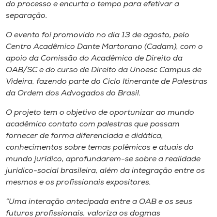
Museu
do processo e encurta o tempo para efetivar a
separação.
Unoesc
O evento foi promovido no dia 13 de agosto, pelo
Store
Centro Acadêmico Dante Martorano (Cadam), com o
apoio da Comissão do Acadêmico de Direito da
OAB/SC e do curso de Direito da Unoesc Campus de
Videira, fazendo parte do Ciclo Itinerante de Palestras
Selecione
da Ordem dos Advogados do Brasil.
o idioma
O projeto tem o objetivo de oportunizar ao mundo
acadêmico contato com palestras que possam
fornecer de forma diferenciada e didática,
A+
conhecimentos sobre temas polêmicos e atuais do
A-
mundo jurídico, aprofundarem-se sobre a realidade
jurídico-social brasileira, além da integração entre os
mesmos e os profissionais expositores.
“Uma interação antecipada entre a OAB e os seus
futuros profissionais, valoriza os dogmas