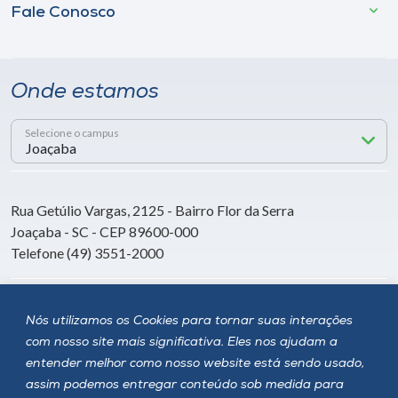
Fale Conosco
Onde estamos
Selecione o campus
Rua Getúlio Vargas, 2125 - Bairro Flor da Serra
Joaçaba - SC - CEP 89600-000
Telefone (49) 3551-2000
Siga a Unoesc
Nós utilizamos os Cookies para tornar suas interações
com nosso site mais significativa. Eles nos ajudam a
entender melhor como nosso website está sendo usado,
assim podemos entregar conteúdo sob medida para