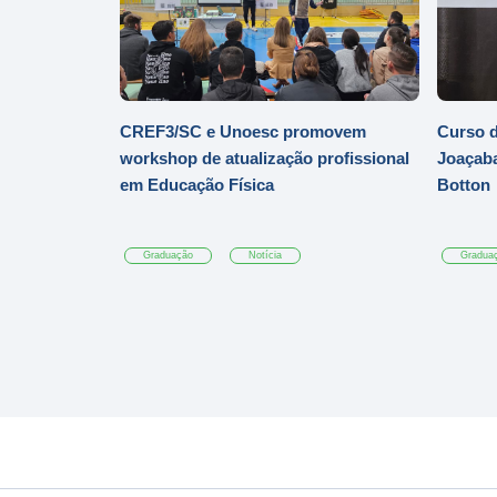
CREF3/SC e Unoesc promovem
Curso d
workshop de atualização profissional
Joaçaba
em Educação Física
Botton
Graduação
Notícia
Gradua