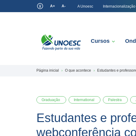
A+
A-
A Unoesc
Internacionalização
Cursos
Ond
Página inicial
O que acontece
Estudantes e professor
Graduação
International
Palestra
Estudantes e profe
webconferência co