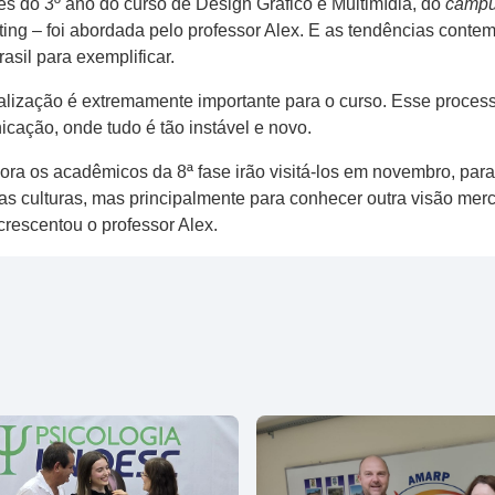
es do 3º ano do curso de Design Gráfico e Multimídia, do
camp
ing – foi abordada pelo professor Alex. E as tendências cont
asil para exemplificar.
alização é extremamente importante para o curso. Esse process
cação, onde tudo é tão instável e novo.
 os acadêmicos da 8ª fase irão visitá-los em novembro, para
vas culturas, mas principalmente para conhecer outra visão mer
rescentou o professor Alex.