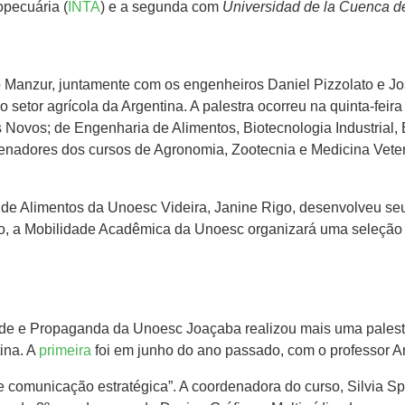
opecuária (
INTA
) e a segunda com
Universidad de la Cuenca de
 Manzur, juntamente com os engenheiros Daniel Pizzolato e Jo
o setor agrícola da Argentina. A palestra ocorreu na quinta-feir
ovos; de Engenharia de Alimentos, Biotecnologia Industrial,
denadores dos cursos de Agronomia, Zootecnia e Medicina Vet
de Alimentos da Unoesc Videira, Janine Rigo, desenvolveu s
no, a Mobilidade Acadêmica da Unoesc organizará uma seleção 
dade e Propaganda da Unoesc Joaçaba realizou mais uma palest
tina. A
primeira
foi em junho do ano passado, com o professor Ar
e comunicação estratégica”. A coordenadora do curso, Silvia Sp