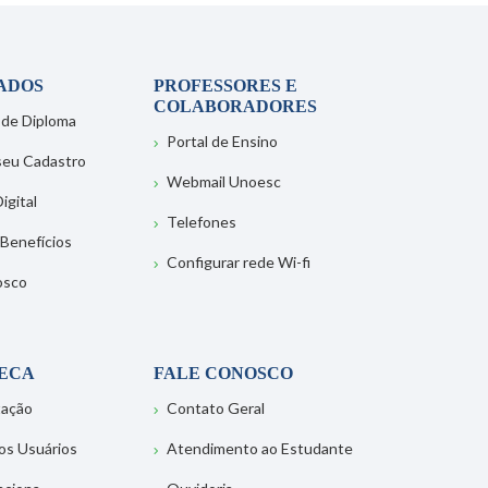
ADOS
PROFESSORES E
COLABORADORES
 de Diploma
Portal de Ensino
 seu Cadastro
Webmail Unoesc
igital
Telefones
 Benefícios
Configurar rede Wi-fi
osco
TECA
FALE CONOSCO
tação
Contato Geral
os Usuários
Atendimento ao Estudante