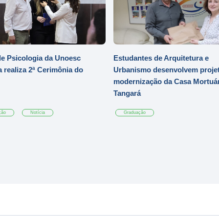
e Psicologia da Unoesc
Estudantes de Arquitetura e
 realiza 2ª Cerimônia do
Urbanismo desenvolvem projet
modernização da Casa Mortuár
Tangará
ção
Notícia
Graduação