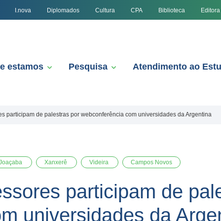
I.nova
Diplomados
Cultura
CPA
Biblioteca
Editora
e estamos
Pesquisa
Atendimento ao Est
es participam de palestras por webconferência com universidades da Argentina
Joaçaba
Xanxerê
Videira
Campos Novos
ssores participam de pal
m universidades da Arge