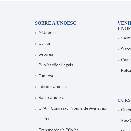
SOBRE A UNOESC
VENH
UNOE
A Unoesc
Vesti
Campi
Sist
Setores
Como
Publicações Legais
Bolsa
Funoesc
Editora Unoesc
Rádio Unoesc
CURS
CPA – Comissão Própria de Avaliação
Grad
LGPD
Pós-
Transparência Pública