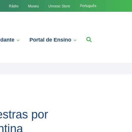
Português
Rádio
Museu
Unoesc Store
udante
Portal de Ensino
estras por
ntina