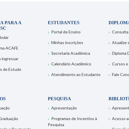
A PARA A
ESTUDANTES
DIPLOM
SC
Portal de Ensino
Consulta
bular
Minhas inscrições
Atualize
ema ACAFE
Secretaria Acadêmica
Diploma D
 ingressar
Calendário Acadêmico
Cursos e
s de Estudo
Atendimento ao Estudante
Fale Con
OS
PESQUISA
BIBLIO
uação
Apresentação
Apresen
Graduação
Programas de Incentivo à
Acesso a
Pesquisa