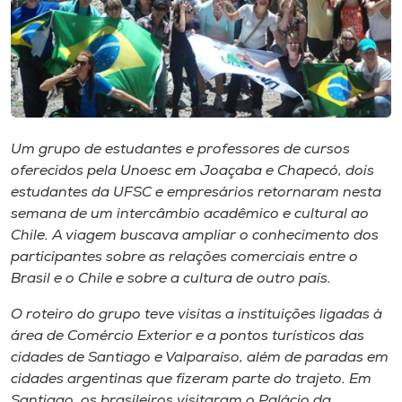
Museu
Unoesc
Store
Um grupo de estudantes e professores de cursos
oferecidos pela Unoesc em Joaçaba e Chapecó, dois
Selecione
o idioma
estudantes da UFSC e empresários retornaram nesta
semana de um intercâmbio acadêmico e cultural ao
Chile. A viagem buscava ampliar o conhecimento dos
participantes sobre as relações comerciais entre o
A+
Brasil e o Chile e sobre a cultura de outro país.
A-
O roteiro do grupo teve visitas a instituições ligadas à
área de Comércio Exterior e a pontos turísticos das
cidades de Santiago e Valparaíso, além de paradas em
cidades argentinas que fizeram parte do trajeto. Em
Santiago, os brasileiros visitaram o Palácio da