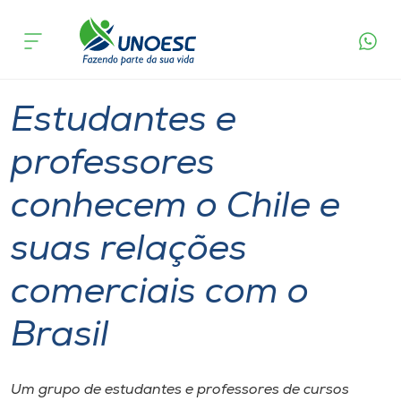
Página
O que
Estudantes e professores conhecem o Chile e
inicial
acontece
suas relações comerciais com o Brasil
Cursos
Graduação
Onde estamos
Estudantes e
Pesquisa
professores
conhecem o Chile e
Atendimento ao Estudante
suas relações
Portal de Ensino
comerciais com o
A
Brasil
Unoesc
Internacionalização
Um grupo de estudantes e professores de cursos