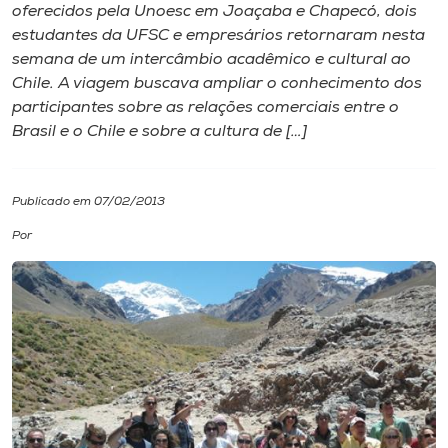
oferecidos pela Unoesc em Joaçaba e Chapecó, dois
estudantes da UFSC e empresários retornaram nesta
I.nova
semana de um intercâmbio acadêmico e cultural ao
Chile. A viagem buscava ampliar o conhecimento dos
Diplomados
participantes sobre as relações comerciais entre o
Brasil e o Chile e sobre a cultura de […]
Cultura
Publicado em 07/02/2013
CPA
Por
Biblioteca
Editora
Rádio