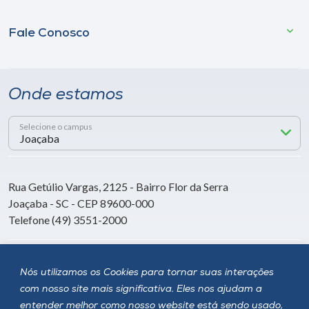
Fale Conosco
Onde estamos
Selecione o campus
Rua Getúlio Vargas, 2125 - Bairro Flor da Serra
Joaçaba - SC - CEP 89600-000
Telefone (49) 3551-2000
Siga a Unoesc
Nós utilizamos os Cookies para tornar suas interações
com nosso site mais significativa. Eles nos ajudam a
entender melhor como nosso website está sendo usado,