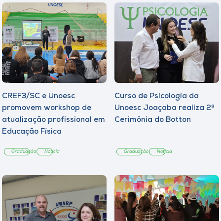
CREF3/SC e Unoesc
Curso de Psicologia da
promovem workshop de
Unoesc Joaçaba realiza 2ª
atualização profissional em
Cerimônia do Botton
Educação Física
Graduação
Notícia
Graduação
Notícia