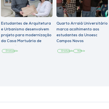
Estudantes de Arquitetura
Quarto Arraiá Universitário
e Urbanismo desenvolvem
marca acolhimento aos
projeto para modernização
estudantes da Unoesc
da Casa Mortuária de
Campos Novos
Tangará
Graduação
Graduação
Notícia