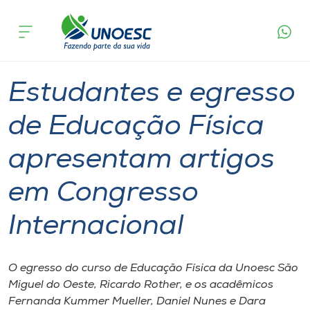
Página
O que
Estudantes e egresso de Educação Física
inicial
acontece
apresentam artigos em Congresso Internacional
Cursos
Graduação
São Miguel do Oeste
Onde estamos
Estudantes e egresso
Pesquisa
de Educação Física
apresentam artigos
Atendimento ao Estudante
em Congresso
Portal de Ensino
Internacional
A
Unoesc
O egresso do curso de Educação Física da Unoesc São
Miguel do Oeste, Ricardo Rother, e os acadêmicos
Internacionalização
Fernanda Kummer Mueller, Daniel Nunes e Dara