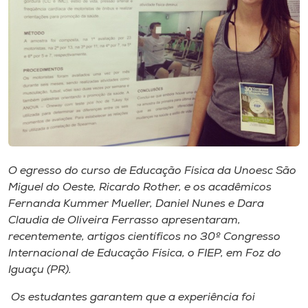
Museu
Unoesc
Store
Selecione
o idioma
O egresso do curso de Educação Física da Unoesc São
Miguel do Oeste, Ricardo Rother, e os acadêmicos
A+
Fernanda Kummer Mueller, Daniel Nunes e Dara
A-
Claudia de Oliveira Ferrasso apresentaram,
recentemente, artigos científicos no 30º Congresso
Internacional de Educação Física, o FIEP, em Foz do
Iguaçu (PR).
Os estudantes garantem que a experiência foi