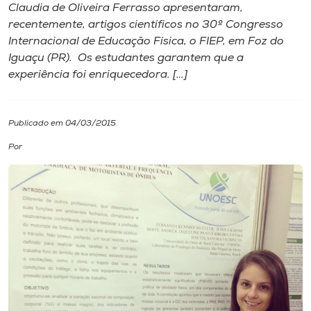
Claudia de Oliveira Ferrasso apresentaram,
recentemente, artigos científicos no 30º Congresso
I.nova
Internacional de Educação Física, o FIEP, em Foz do
Iguaçu (PR). Os estudantes garantem que a
Diplomados
experiência foi enriquecedora. […]
Cultura
Publicado em 04/03/2015
Por
CPA
Biblioteca
Editora
Rádio