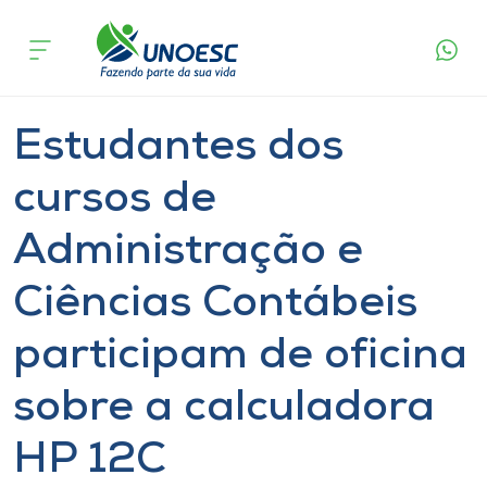
Página
O que
Estudantes dos cursos de Administração e
inicial
acontece
Ciências Contábeis participam de oficina
Cursos
sobre a calculadora HP 12C
Notícia
Aulas
Joaçaba
Onde estamos
Estudantes dos
Pesquisa
cursos de
Administração e
Atendimento ao Estudante
Ciências Contábeis
Portal de Ensino
participam de oficina
A
sobre a calculadora
Unoesc
HP 12C
Internacionalização