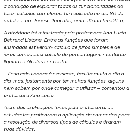
Museu
a condição de explorar todas as funcionalidades ao
fazer cálculos complexos, foi realizada no dia 20 de
Unoesc
outubro, na Unoesc Joaçaba, uma oficina temática.
Store
A atividade foi ministrada pela professora Ana Lúcia
Behrend Listone. Entre as funções que foram
ensinadas estiveram: cálculo de juros simples e de
juros compostos; cálculo de porcentagem; montante
Selecione
líquido e cálculos com datas.
o idioma
— Essa calculadora é excelente, facilita muito o dia a
dia, mas, justamente por ter muitas funções, alguns
nem sabem por onde começar a utilizar — comentou a
A+
professora Ana Lúcia.
A-
Além das explicações feitas pela professora, os
estudantes praticaram a aplicação de comandos para
a resolução de diversos tipos de cálculos e tiraram
suas dúvidas.