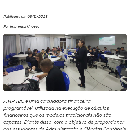
I.nova
Publicado em 06/11/2023
Por Imprensa Unoesc
Diplomados
Cultura
CPA
Biblioteca
Editora
A HP 12C é uma calculadora financeira
programável, utilizada na execução de cálculos
financeiros que os modelos tradicionais não são
Rádio
capazes. Diante disso, com o objetivo de proporcionar
aos estudantes de Administração e Ciências Contábeis