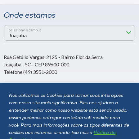
Onde estamos
Selecione o campus
Rua Getúlio Vargas, 2125 - Bairro Flor da Serra
Joaçaba - SC - CEP 89600-000
Telefone (49) 3551-2000
Siga a Unoesc
Nós utilizamos os Cookies para tornar suas interações
com nosso site mais significativa. Eles nos ajudam a
entender melhor como nosso website está sendo usado,
assim podemos entregar conteúdo sob medida para
você. Para mais informações sobre os tipos diferentes de
cookies que estamos usando, leia nossa
Política de