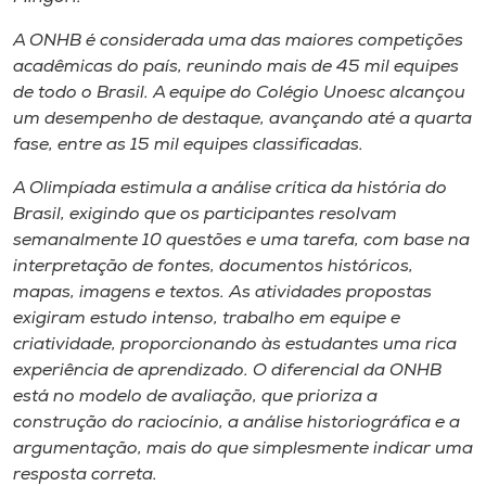
Museu
A ONHB é considerada uma das maiores competições
acadêmicas do país, reunindo mais de 45 mil equipes
Unoesc
de todo o Brasil. A equipe do Colégio Unoesc alcançou
Store
um desempenho de destaque, avançando até a quarta
fase, entre as 15 mil equipes classificadas.
A Olimpíada estimula a análise crítica da história do
Selecione
Brasil, exigindo que os participantes resolvam
o idioma
semanalmente 10 questões e uma tarefa, com base na
interpretação de fontes, documentos históricos,
mapas, imagens e textos. As atividades propostas
exigiram estudo intenso, trabalho em equipe e
A+
criatividade, proporcionando às estudantes uma rica
A-
experiência de aprendizado. O diferencial da ONHB
está no modelo de avaliação, que prioriza a
construção do raciocínio, a análise historiográfica e a
argumentação, mais do que simplesmente indicar uma
resposta correta.