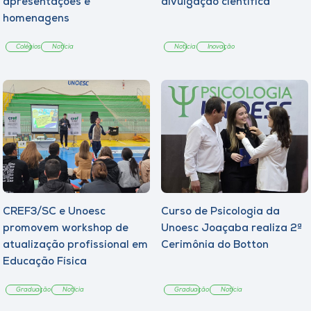
apresentações e
divulgação científica
homenagens
Colégios
Notícia
Notícia
Inovação
CREF3/SC e Unoesc
Curso de Psicologia da
promovem workshop de
Unoesc Joaçaba realiza 2ª
atualização profissional em
Cerimônia do Botton
Educação Física
Graduação
Notícia
Graduação
Notícia