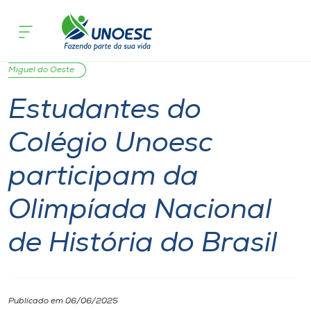
Página inicial
O que acontece
Estudantes do Colégio Unoesc particip
Cursos
Notícia
Unoesc
Colégios
Ensino
São
Onde estamos
Miguel do Oeste
Estudantes do
Pesquisa
Colégio Unoesc
Atendimento ao Estudante
participam da
Portal de Ensino
Olimpíada Nacional
de História do Brasil
A
Unoesc
Internacionalização
Publicado em 06/06/2025