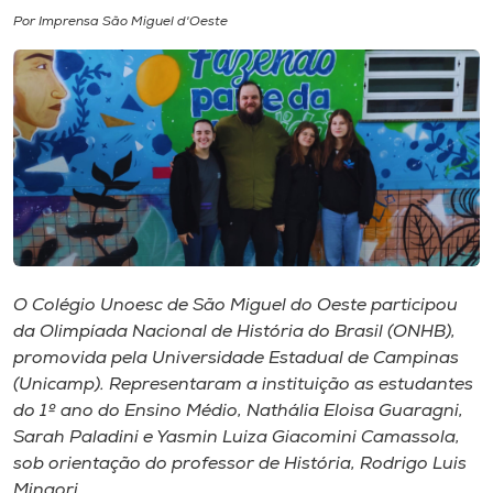
Por Imprensa São Miguel d'Oeste
I.nova
Diplomados
Cultura
CPA
O Colégio Unoesc de São Miguel do Oeste participou
Biblioteca
da Olimpíada Nacional de História do Brasil (ONHB),
promovida pela Universidade Estadual de Campinas
Editora
(Unicamp). Representaram a instituição as estudantes
do 1º ano do Ensino Médio, Nathália Eloisa Guaragni,
Sarah Paladini e Yasmin Luiza Giacomini Camassola,
Rádio
sob orientação do professor de História, Rodrigo Luis
Mingori.