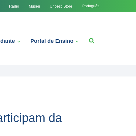
Português
Rádio
Museu
Unoesc Store
udante
Portal de Ensino
rticipam da