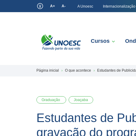
A+
A-
A Unoesc
Internacionalização
Cursos
Ond
Página inicial
O que acontece
Estudantes de Publici
Graduação
Joaçaba
Estudantes de Pub
gravação do progr