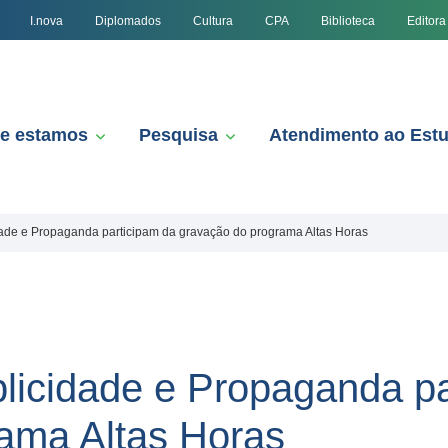
I.nova
Diplomados
Cultura
CPA
Biblioteca
Editora
e estamos
Pesquisa
Atendimento ao Est
dade e Propaganda participam da gravação do programa Altas Horas
licidade e Propaganda pa
ama Altas Horas