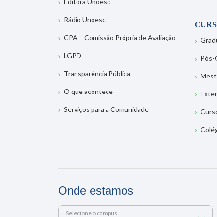
Editora Unoesc
Rádio Unoesc
CURS
CPA – Comissão Própria de Avaliação
Grad
LGPD
Pós-
Transparência Pública
Mest
O que acontece
Exte
Serviços para a Comunidade
Curs
Colé
Onde estamos
Selecione o campus