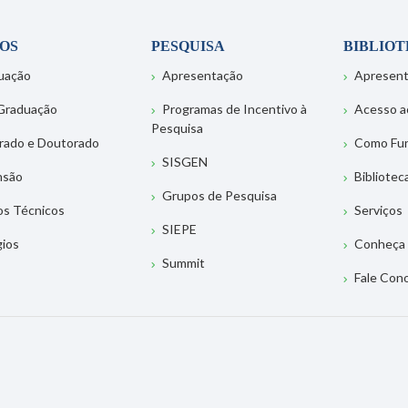
OS
PESQUISA
BIBLIO
uação
Apresentação
Apresen
Graduação
Programas de Incentivo à
Acesso a
Pesquisa
rado e Doutorado
Como Fu
SISGEN
nsão
Bibliotec
Grupos de Pesquisa
os Técnicos
Serviços
SIEPE
gios
Conheça 
Summit
Fale Con