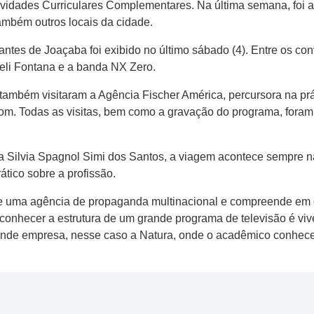
ividades Curriculares Complementares. Na última semana, foi a
ambém outros locais da cidade.
ntes de Joaçaba foi exibido no último sábado (4). Entre os con
beli Fontana e a banda NX Zero.
ambém visitaram a Agência Fischer América, percursora na prá
m. Todas as visitas, bem como a gravação do programa, foram
a Silvia Spagnol Simi dos Santos, a viagem acontece sempre n
tico sobre a profissão.
 uma agência de propaganda multinacional e compreende em qu
conhecer a estrutura de um grande programa de televisão é viv
ande empresa, nesse caso a Natura, onde o acadêmico conhece 