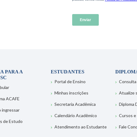
A PARA A
ESTUDANTES
DIPLOM
SC
Portal de Ensino
Consulta
bular
Minhas inscrições
Atualize
ema ACAFE
Secretaria Acadêmica
Diploma D
 ingressar
Calendário Acadêmico
Cursos e
s de Estudo
Atendimento ao Estudante
Fale Con