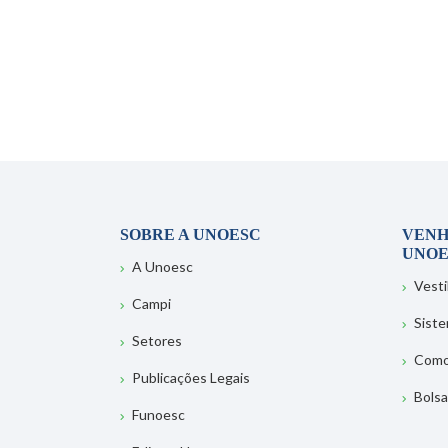
SOBRE A UNOESC
VENH
UNOE
A Unoesc
Vesti
Campi
Sist
Setores
Como
Publicações Legais
Bolsa
Funoesc