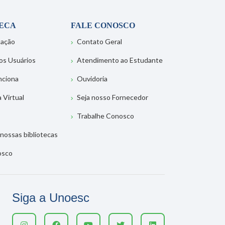
TECA
FALE CONOSCO
tação
Contato Geral
os Usuários
Atendimento ao Estudante
nciona
Ouvidoria
a Virtual
Seja nosso Fornecedor
Trabalhe Conosco
nossas bibliotecas
osco
Siga a Unoesc