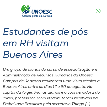
Página
O que
Estudantes de pós em RH visitam
inicial
acontece
Buenos Aires
Cursos
Graduação
Joaçaba
Onde estamos
Estudantes de pós
Pesquisa
em RH visitam
Buenos Aires
Atendimento ao Estudante
Portal de Ensino
Um grupo de alunas do curso de especialização em
Administração de Recursos Humanos da Unoesc
Campus de Joaçaba realizaram uma visita técnica a
A
Buenos Aires entre os dias 17 e 20 de agosto. Na
Unoesc
capital da Argentina, as alunas e a coordenadora do
curso, professora Tânia Nodari, foram recebidas na
Internacionalização
Embaixada Brasileira pelo secretário Thiago […]