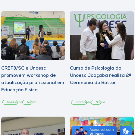
CREF3/SC e Unoesc
Curso de Psicologia da
promovem workshop de
Unoesc Joaçaba realiza 2ª
atualização profissional em
Cerimônia do Botton
Educação Física
Graduação
Notícia
Graduação
Notícia