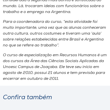
considerada a segunda mais bonita e sofisticada do
Museu
mundo. Lá, trocaram ideias com funcionários sobre o
trabalho e o emprego na Argentina.
Unoesc
Para a coordenadora do curso, “esta atividade foi
Store
muito importante, uma vez que as alunas conheceram
outra cultura, outros costumes e tiveram uma ‘aula’
sobre relações estabelecidas entre Brasil e Argentina
no que se refere ao trabalho”.
Selecione
o idioma
O curso de especialização em Recursos Humanos é um
dos cursos da Área das Ciências Sociais Aplicadas da
Unoesc Campus de Joaçaba. Ele teve seu início em
A+
agosto de 2010, possui 21 alunos e tem previsão para
A-
encerrar em outubro de 2011.
Confira também