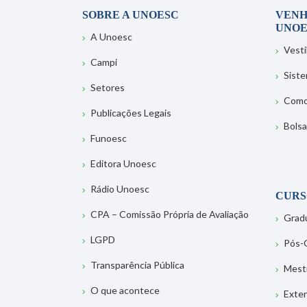
SOBRE A UNOESC
VENH
UNOE
A Unoesc
Vesti
Campi
Sist
Setores
Como
Publicações Legais
Bolsa
Funoesc
Editora Unoesc
Rádio Unoesc
CURS
CPA – Comissão Própria de Avaliação
Grad
LGPD
Pós-
Transparência Pública
Mest
O que acontece
Exte