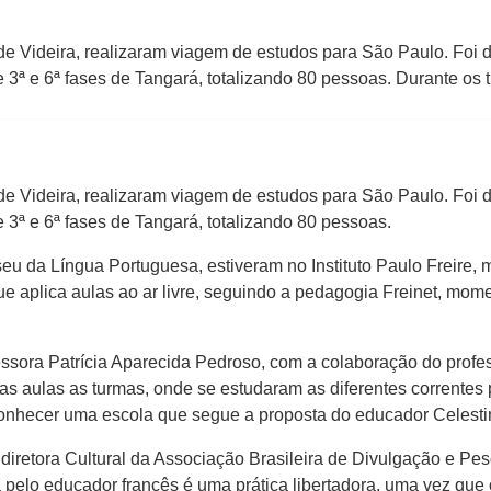
 Videira, realizaram viagem de estudos para São Paulo. Foi d
 e 3ª e 6ª fases de Tangará, totalizando 80 pessoas. Durante os t
 Videira, realizaram viagem de estudos para São Paulo. Foi d
 e 3ª e 6ª fases de Tangará, totalizando 80 pessoas.
useu da Língua Portuguesa, estiveram no Instituto Paulo Freire,
e aplica aulas ao ar livre, seguindo a pedagogia Freinet, mom
essora Patrícia Aparecida Pedroso, com a colaboração do profe
das aulas as turmas, onde se estudaram as diferentes correntes
onhecer uma escola que segue a proposta do educador Celestin 
 é diretora Cultural da Associação Brasileira de Divulgação e 
pelo educador francês é uma prática libertadora, uma vez que 