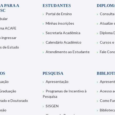
A PARA A
ESTUDANTES
DIPLOM
SC
Portal de Ensino
Consulta
bular
Minhas inscrições
Atualize
ema ACAFE
Secretaria Acadêmica
Diploma D
 ingressar
Calendário Acadêmico
Cursos e
s de Estudo
Atendimento ao Estudante
Fale Con
OS
PESQUISA
BIBLIO
uação
Apresentação
Apresen
Graduação
Programas de Incentivo à
Acesso a
Pesquisa
rado e Doutorado
Como Fu
SISGEN
nsão
Bibliotec