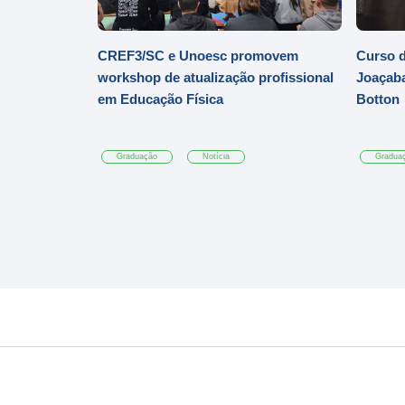
CREF3/SC e Unoesc promovem
Curso d
workshop de atualização profissional
Joaçaba
em Educação Física
Botton
Graduação
Notícia
Gradua