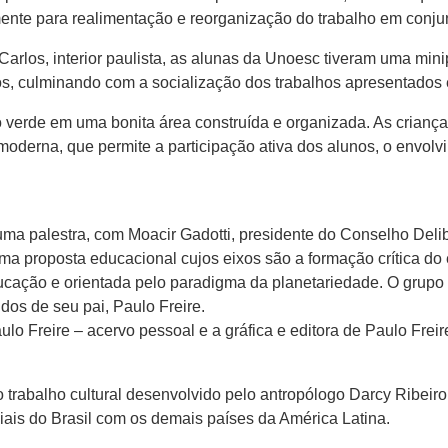
ente para realimentação e reorganização do trabalho em conju
arlos, interior paulista, as alunas da Unoesc tiveram uma mini
os, culminando com a socialização dos trabalhos apresentados 
o verde em uma bonita área construída e organizada. As crianças
derna, que permite a participação ativa dos alunos, o envolvi
ma palestra, com Moacir Gadotti, presidente do Conselho Delib
a proposta educacional cujos eixos são a formação crítica do
ducação e orientada pelo paradigma da planetariedade. O grupo 
dos de seu pai, Paulo Freire.
ulo Freire – acervo pessoal e a gráfica e editora de Paulo Freir
trabalho cultural desenvolvido pelo antropólogo Darcy Ribeiro,
ciais do Brasil com os demais países da América Latina.