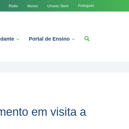
Português
Rádio
Museu
Unoesc Store
udante
Portal de Ensino
ento em visita a