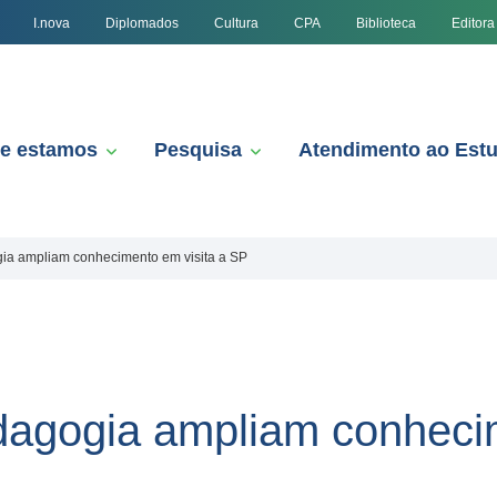
I.nova
Diplomados
Cultura
CPA
Biblioteca
Editora
e estamos
Pesquisa
Atendimento ao Est
ia ampliam conhecimento em visita a SP
agogia ampliam conhecim