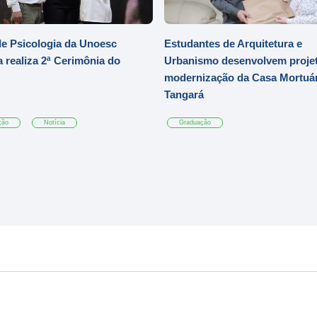
e Psicologia da Unoesc
Estudantes de Arquitetura e
 realiza 2ª Cerimônia do
Urbanismo desenvolvem projet
modernização da Casa Mortuár
Tangará
ção
Notícia
Graduação