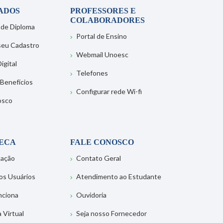
ADOS
PROFESSORES E
COLABORADORES
 de Diploma
Portal de Ensino
 seu Cadastro
Webmail Unoesc
igital
Telefones
 Benefícios
Configurar rede Wi-fi
osco
TECA
FALE CONOSCO
tação
Contato Geral
os Usuários
Atendimento ao Estudante
nciona
Ouvidoria
a Virtual
Seja nosso Fornecedor