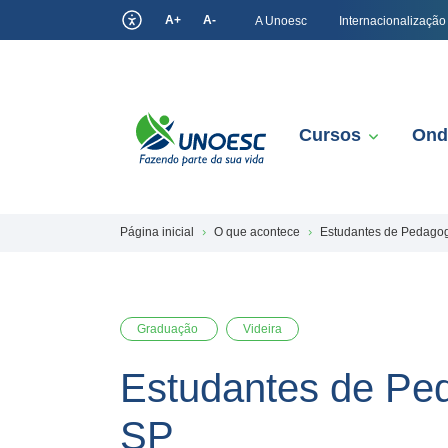
A+
A-
A Unoesc
Internacionalização
Cursos
Ond
Página inicial
O que acontece
Estudantes de Pedagog
Graduação
Videira
Estudantes de Ped
SP