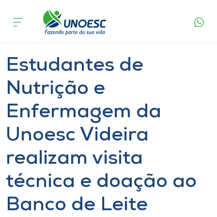
Página
O que
Estudantes de Nutrição e Enfermagem da
inicial
acontece
Unoesc Videira realizam visita técnica e
Cursos
doação ao Banco de Leite Humano em
Curitibanos
Saúde
Notícia
Videira
Onde estamos
Estudantes de
Pesquisa
Nutrição e
Enfermagem da
Atendimento ao Estudante
Unoesc Videira
Portal de Ensino
realizam visita
A
técnica e doação ao
Unoesc
Banco de Leite
Internacionalização