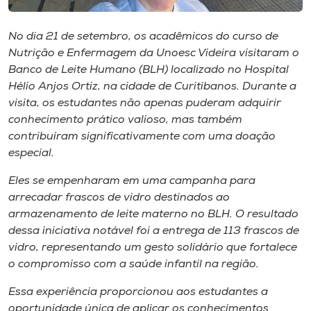
Museu
No dia 21 de setembro, os acadêmicos do curso de
Unoesc
Nutrição e Enfermagem da Unoesc Videira visitaram o
Store
Banco de Leite Humano (BLH) localizado no Hospital
Hélio Anjos Ortiz, na cidade de Curitibanos. Durante a
visita, os estudantes não apenas puderam adquirir
conhecimento prático valioso, mas também
Selecione
contribuíram significativamente com uma doação
o idioma
especial.
Eles se empenharam em uma campanha para
arrecadar frascos de vidro destinados ao
A+
armazenamento de leite materno no BLH. O resultado
A-
dessa iniciativa notável foi a entrega de 113 frascos de
vidro, representando um gesto solidário que fortalece
o compromisso com a saúde infantil na região.
Essa experiência proporcionou aos estudantes a
oportunidade única de aplicar os conhecimentos