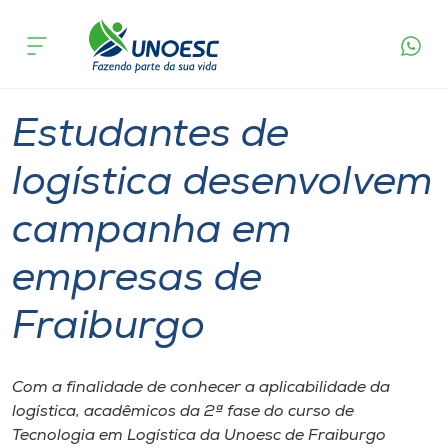
Página
O que
Estudantes de logística desenvolvem
inicial
acontece
campanha em empresas de Fraiburgo
Cursos
Graduação
Videira
Onde estamos
Estudantes de
Pesquisa
logística desenvolvem
campanha em
Atendimento ao Estudante
empresas de
Portal de Ensino
Fraiburgo
A
Unoesc
Com a finalidade de conhecer a aplicabilidade da
logística, acadêmicos da 2ª fase do curso de
Internacionalização
Tecnologia em Logística da Unoesc de Fraiburgo