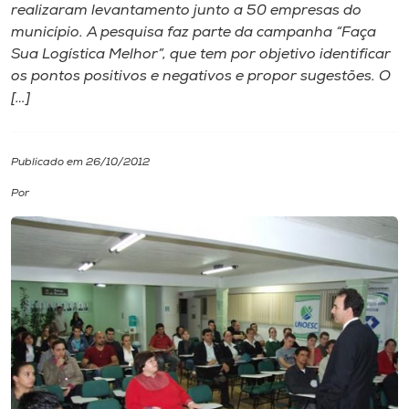
realizaram levantamento junto a 50 empresas do
município. A pesquisa faz parte da campanha “Faça
I.nova
Sua Logística Melhor”, que tem por objetivo identificar
os pontos positivos e negativos e propor sugestões. O
Diplomados
[…]
Cultura
Publicado em 26/10/2012
Por
CPA
Biblioteca
Editora
Rádio