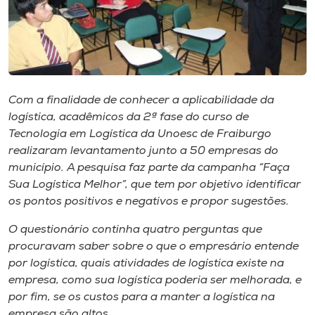
Museu
Unoesc
Store
Com a finalidade de conhecer a aplicabilidade da
logística, acadêmicos da 2ª fase do curso de
Tecnologia em Logística da Unoesc de Fraiburgo
Selecione
o idioma
realizaram levantamento junto a 50 empresas do
município. A pesquisa faz parte da campanha “Faça
Sua Logística Melhor”, que tem por objetivo identificar
os pontos positivos e negativos e propor sugestões.
A+
A-
O questionário continha quatro perguntas que
procuravam saber sobre o que o empresário entende
por logística, quais atividades de logística existe na
empresa, como sua logística poderia ser melhorada, e
por fim, se os custos para a manter a logística na
empresa são altos.