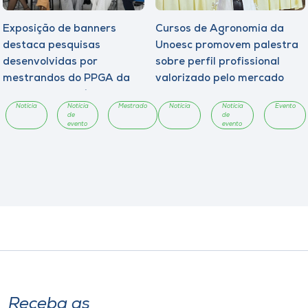
Exposição de banners
Cursos de Agronomia da
destaca pesquisas
Unoesc promovem palestra
desenvolvidas por
sobre perfil profissional
mestrandos do PPGA da
valorizado pelo mercado
Unoesc Chapecó
Notícia
Notícia
Mestrado
Notícia
Notícia
Evento
de
de
evento
evento
Receba as