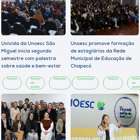
Univida da Unoesc São
Unoesc promove formação
Miguel inicia segundo
de estagiários da Rede
semestre com palestra
Municipal de Educação de
sobre saúde e bem-estar
Chapecó
Notícia
Notícia
Extensão
Comunidade
Notícia
Notíc
de
de
evento
event