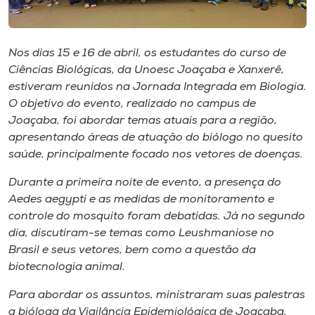
Museu
Unoesc
Nos dias 15 e 16 de abril, os estudantes do curso de
Store
Ciências Biológicas, da Unoesc Joaçaba e Xanxerê,
estiveram reunidos na Jornada Integrada em Biologia.
O objetivo do evento, realizado no
campus
de
Joaçaba, foi abordar temas atuais para a região,
Selecione
apresentando áreas de atuação do biólogo no quesito
o idioma
saúde, principalmente focado nos vetores de doenças.
Durante a primeira noite de evento, a presença do
Aedes aegypti
e as medidas de monitoramento e
A+
controle do mosquito foram debatidas. Já no segundo
A-
dia, discutiram-se temas como
Leushmaniose
no
Brasil e seus vetores, bem como a questão da
biotecnologia animal.
Para abordar os assuntos, ministraram suas palestras
a bióloga da Vigilância Epidemiológica de Joaçaba,