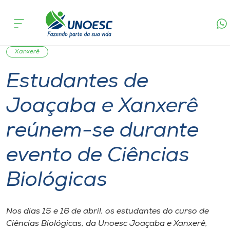
Página
O que
Estudantes de Joaçaba e Xanxerê reúnem-se
inicial
acontece
durante evento de Ciências Biológicas
Cursos
Notícia de evento
Graduação
Joaçaba
Onde estamos
Xanxerê
Estudantes de
Pesquisa
Joaçaba e Xanxerê
Atendimento ao Estudante
reúnem-se durante
Portal de Ensino
evento de Ciências
Biológicas
A
Unoesc
Nos dias 15 e 16 de abril, os estudantes do curso de
Internacionalização
Ciências Biológicas, da Unoesc Joaçaba e Xanxerê,