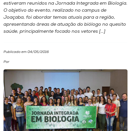
estiveram reunidos na Jornada Integrada em Biologia.
O objetivo do evento, realizado no campus de
I.nova
Joaçaba, foi abordar temas atuais para a região,
apresentando áreas de atuação do biólogo no quesito
Diplomados
saúde, principalmente focado nos vetores […]
Cultura
Publicado em 04/05/2016
Por
CPA
Biblioteca
Editora
Rádio