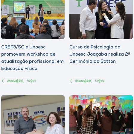
CREF3/SC e Unoesc
Curso de Psicologia da
promovem workshop de
Unoesc Joaçaba realiza 2ª
atualização profissional em
Cerimônia do Botton
Educação Física
Graduação
Notícia
Graduação
Notícia