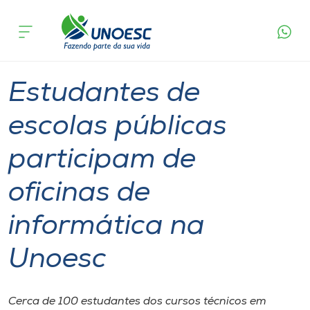
Página
O que
Estudantes de escolas públicas participam de
inicial
acontece
oficinas de informática na Unoesc
Cursos
Graduação
Inserção Social
São Miguel do Oeste
Onde estamos
Estudantes de
Pesquisa
escolas públicas
participam de
Atendimento ao Estudante
oficinas de
Portal de Ensino
informática na
A
Unoesc
Unoesc
Internacionalização
Cerca de 100 estudantes dos cursos técnicos em