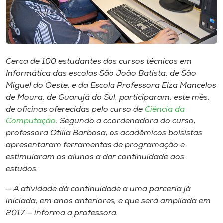
Museu
Unoesc
Store
Cerca de 100 estudantes dos cursos técnicos em
Informática das escolas São João Batista, de São
Miguel do Oeste, e da Escola Professora Elza Mancelos
Selecione
de Moura, de Guarujá do Sul, participaram, este mês,
o idioma
de oficinas oferecidas pelo curso de
Ciência da
Computação
. Segundo a coordenadora do curso,
professora Otilia Barbosa, os acadêmicos bolsistas
apresentaram ferramentas de programação e
A+
estimularam os alunos a dar continuidade aos
A-
estudos.
— A atividade dá continuidade a uma parceria já
iniciada, em anos anteriores, e que será ampliada em
2017 — informa a professora.