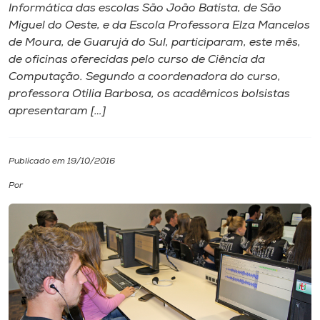
Informática das escolas São João Batista, de São
Miguel do Oeste, e da Escola Professora Elza Mancelos
I.nova
de Moura, de Guarujá do Sul, participaram, este mês,
de oficinas oferecidas pelo curso de Ciência da
Diplomados
Computação. Segundo a coordenadora do curso,
professora Otilia Barbosa, os acadêmicos bolsistas
apresentaram […]
Cultura
CPA
Publicado em 19/10/2016
Por
Biblioteca
Editora
Rádio