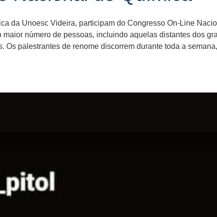
 da Unoesc Videira, participam do Congresso On-Line Nacional
 maior número de pessoas, incluindo aquelas distantes dos gr
is. Os palestrantes de renome discorrem durante toda a semana,