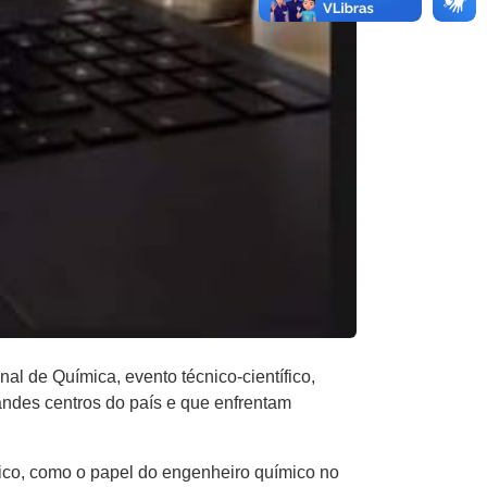
 de Química, evento técnico-científico,
andes centros do país e que enfrentam
lico, como o papel do engenheiro químico no