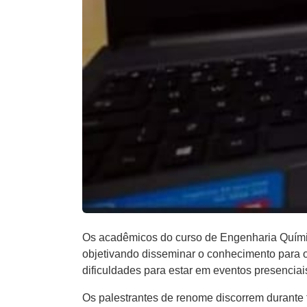
Os acadêmicos do curso de Engenharia Química
objetivando disseminar o conhecimento para o
dificuldades para estar em eventos presenciai
Os palestrantes de renome discorrem durante 