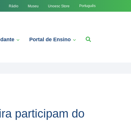
Português
Rádio
Museu
Unoesc Store
udante
Portal de Ensino
ra participam do