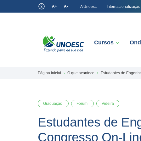
A+
A-
A Unoesc
Internacionalização
Cursos
Ond
Página inicial
O que acontece
Estudantes de Engenha
Graduação
Fórum
Videira
Estudantes de Eng
Congresso On-Lin