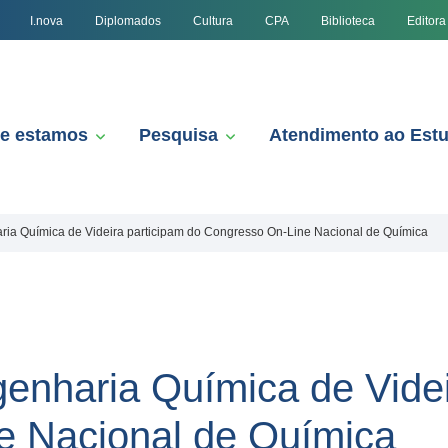
I.nova
Diplomados
Cultura
CPA
Biblioteca
Editora
e estamos
Pesquisa
Atendimento ao Est
ria Química de Videira participam do Congresso On-Line Nacional de Química
enharia Química de Videi
e Nacional de Química