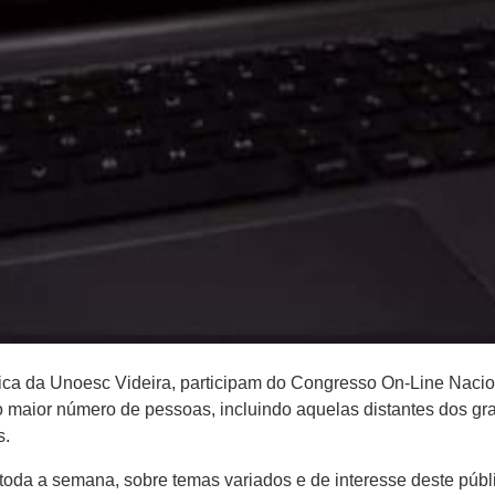
 da Unoesc Videira, participam do Congresso On-Line Nacional
 maior número de pessoas, incluindo aquelas distantes dos gr
s.
toda a semana, sobre temas variados e de interesse deste púb