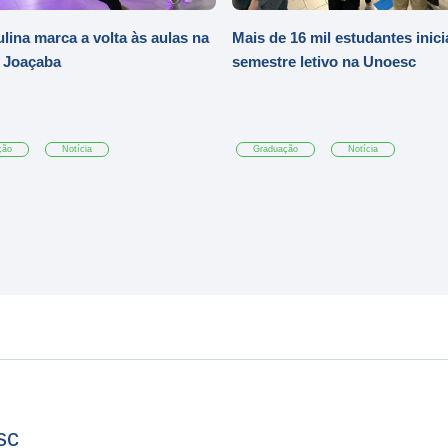
ulina marca a volta às aulas na
Mais de 16 mil estudantes inic
 Joaçaba
semestre letivo na Unoesc
ção
Notícia
Graduação
Notícia
sc